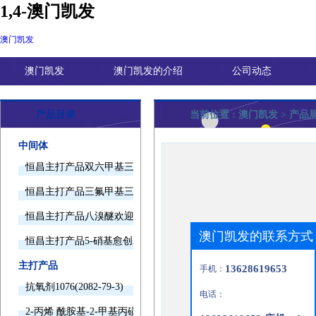
1,4-澳门凯发
澳门凯发
澳门凯发
澳门凯发的介绍
公司动态
产品目录
当前位置 :
澳门凯发
> 产品
中间体
恒昌主打产品双六甲基三胺欢迎询价
恒昌主打产品三氟甲基三甲基硅烷欢迎询价
恒昌主打产品八溴醚欢迎询价
澳门凯发的联系方式
恒昌主打产品5-硝基愈创木酚钠欢迎询价
主打产品
13628619653
手机：
抗氧剂1076(2082-79-3)
电话：
2-丙烯 酰胺基-2-甲基丙磺酸(15214-89-8)