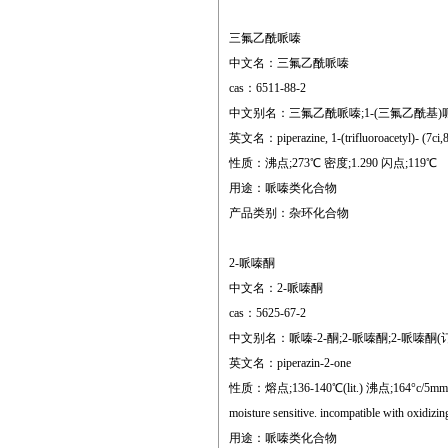
三氟乙酰哌嗪
中文名：三氟乙酰哌嗪
cas：6511-88-2
中文别名：三氟乙酰哌嗪;1-(三氟乙酰基)
英文名：piperazine, 1-(trifluoroacetyl)- (7ci,8
性质：沸点;273℃ 密度;1.290 闪点;119℃
用途：哌嗪类化合物
产品类别：杂环化合物
2-哌嗪酮
中文名：2-哌嗪酮
cas：5625-67-2
中文别名：哌嗪-2-酮;2-哌嗪酮;2-哌嗪酮(订1
英文名：piperazin-2-one
性质：熔点;136-140℃(lit.) 沸点;164°c/5mmhg(li
moisture sensitive. incompatible with oxidiz
用途：哌嗪类化合物