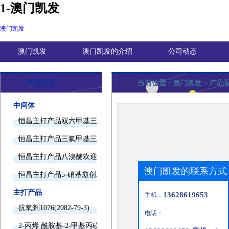
1-澳门凯发
澳门凯发
澳门凯发
澳门凯发的介绍
公司动态
产品目录
当前位置 :
澳门凯发
> 产品
中间体
恒昌主打产品双六甲基三胺欢迎询价
恒昌主打产品三氟甲基三甲基硅烷欢迎询价
恒昌主打产品八溴醚欢迎询价
澳门凯发的联系方式
恒昌主打产品5-硝基愈创木酚钠欢迎询价
主打产品
13628619653
手机：
抗氧剂1076(2082-79-3)
电话：
2-丙烯 酰胺基-2-甲基丙磺酸(15214-89-8)