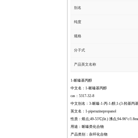
别名
纯度
规格
分子式
产品英文名称
1-哌嗪基丙醇
中文名：1-哌嗪基丙醇
cas：5317-32-8
中文别名：3-哌嗪-1-丙-1-醇;1-(3-羟基丙基
英文名：1-piperazinepropanol
性质：熔点;49-53℃(lit.) 沸点;94-96°c/1.8mm 闪
用途：哌嗪类化合物
产品类别：杂环化合物