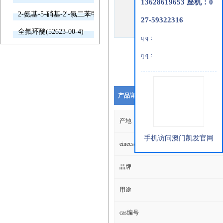
13628619653 座机：0
2-氨基-5-硝基-2'-氯二苯甲酮(2011-66-7)
27-59322316
全氟环醚(52623-00-4)
q q：
q q：
产品详细说明
产地
手机访问澳门凯发官网
einecs编号
品牌
用途
cas编号