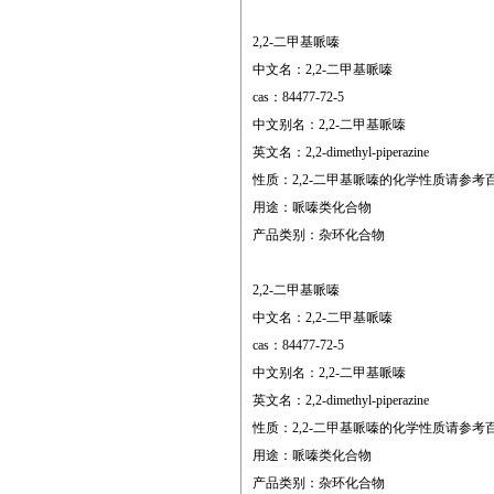
2,2-二甲基哌嗪
中文名：2,2-二甲基哌嗪
cas：84477-72-5
中文别名：2,2-二甲基哌嗪
英文名：2,2-dimethyl-piperazine
性质：2,2-二甲基哌嗪的化学性质请参
用途：哌嗪类化合物
产品类别：杂环化合物
2,2-二甲基哌嗪
中文名：2,2-二甲基哌嗪
cas：84477-72-5
中文别名：2,2-二甲基哌嗪
英文名：2,2-dimethyl-piperazine
性质：2,2-二甲基哌嗪的化学性质请参
用途：哌嗪类化合物
产品类别：杂环化合物