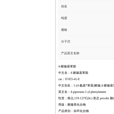
别名
纯度
规格
分子式
产品英文名称
4-哌嗪基苯胺
中文名：4-哌嗪基苯胺
cas：67455-41-8
中文别名：1-(4-氨基*苯基)哌嗪;4-哌嗪
英文名：4-piperazin-1-yl-phenylamine
性质：熔点;119-123℃(lit.) 形态 powder 颜色 w
用途：哌嗪类化合物
产品类别：杂环化合物