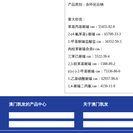
产品类别：杂环化合物
量大价优：
苯基丙基哌嗪 cas：55455-92-0
2-(4-氟苯基)-哌嗪 cas：65709-33-3
1-甲基哌嗪盐酸盐 cas：34352-59-5
肉桂苯哌嗪杂质e cas：
三苯己哌嗪 cas：5522-39-4
2,3-联苯基哌嗪 cas：1588-89-2
(r)-(-)-2-甲基哌嗪 cas：75336-86-6
1-乙基磺酰哌嗪 cas：62937-96-6
1,4-哌嗪二丙氰 cas：4159-11-9
澳门凯发的产品中心
关于澳门凯发
中间体
澳门凯发的简介
主打产品
公司动态