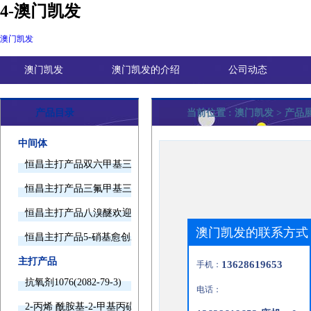
4-澳门凯发
澳门凯发
澳门凯发
澳门凯发的介绍
公司动态
产品目录
当前位置 :
澳门凯发
> 产品
中间体
恒昌主打产品双六甲基三胺欢迎询价
恒昌主打产品三氟甲基三甲基硅烷欢迎询价
恒昌主打产品八溴醚欢迎询价
澳门凯发的联系方式
恒昌主打产品5-硝基愈创木酚钠欢迎询价
主打产品
13628619653
手机：
抗氧剂1076(2082-79-3)
电话：
2-丙烯 酰胺基-2-甲基丙磺酸(15214-89-8)