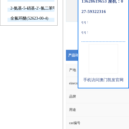
13628619653 座机：0
2-氨基-5-硝基-2'-氯二苯甲酮(2011-66-7)
27-59322316
全氟环醚(52623-00-4)
q q：
q q：
产品详细说明
产地
手机访问澳门凯发官网
einecs编号
品牌
用途
cas编号