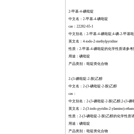
2-甲基-4-碘吡啶
中文名：2-甲基-4-碘吡啶
cas：22282-65-1
中文别名：2-甲基-4-碘吡啶;4-碘-2-甲基
英文名：4-iodo-2-methylpyridine
性质：2-甲基-4-碘吡啶的化学性质请参
用途：碘吡啶
产品类别：吡啶类化合物
2-(3-碘吡啶-2-胺)乙醇
中文名：2-(3-碘吡啶-2-胺)乙醇
cas：
中文别名：2-(3-碘吡啶-2-胺)乙醇;2-(3-
英文名：2-(3-iodo-pyridin-2-ylamino)-ethan
性质：2-(3-碘吡啶-2-胺)乙醇的化学
用途：碘吡啶
产品类别：吡啶类化合物