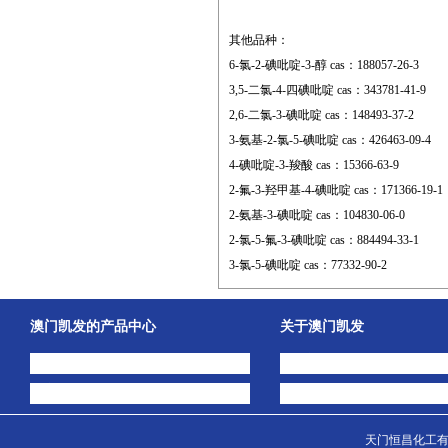
其他品种：
6-氯-2-碘吡啶-3-醇 cas：188057-26-3
3,5-二氯-4-四碘吡啶 cas：343781-41-9
2,6-二氯-3-碘吡啶 cas：148493-37-2
3-氨基-2-氯-5-碘吡啶 cas：426463-09-4
4-碘吡啶-3-羧酸 cas：15366-63-9
2-氟-3-羟甲基-4-碘吡啶 cas：171366-19-1
2-氨基-3-碘吡啶 cas：104830-06-0
2-氯-5-氟-3-碘吡啶 cas：884494-33-1
3-氯-5-碘吡啶 cas：77332-90-2
澳门凯发的产品中心
关于澳门凯发
中间体
澳门凯发的简介
主打产品
公司动态
天门恒昌化工有限