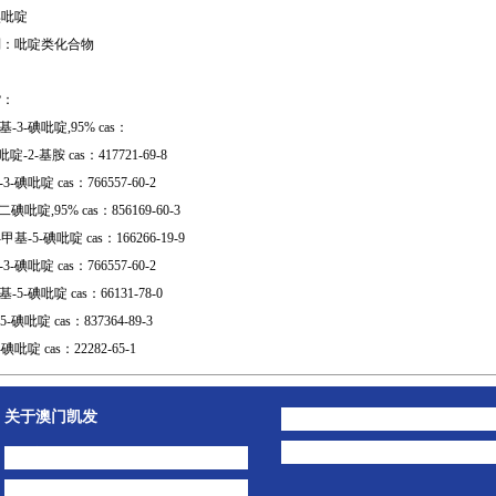
碘吡啶
别：吡啶类化合物
货：
-3-碘吡啶,95% cas：
吡啶-2-基胺 cas：417721-69-8
3-碘吡啶 cas：766557-60-2
-二碘吡啶,95% cas：856169-60-3
-甲基-5-碘吡啶 cas：166266-19-9
3-碘吡啶 cas：766557-60-2
-5-碘吡啶 cas：66131-78-0
5-碘吡啶 cas：837364-89-3
-碘吡啶 cas：22282-65-1
关于澳门凯发
澳门凯发的简介
公司动态