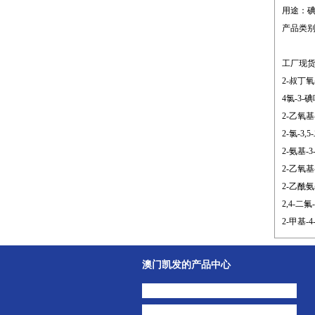
用途：
产品类
工厂现
2-叔丁氧基
4氯-3-碘
2-乙氧基-
2-氯-3,5
2-氨基-3
2-乙氧基-
2-乙酰氨基
2,4-二氟-
2-甲基-4
澳门凯发的产品中心
中间体
主打产品