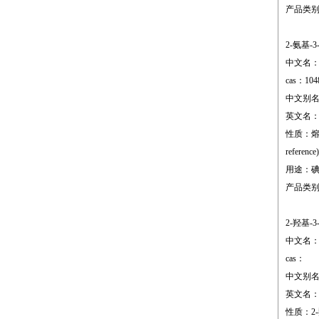
产品类
2-氨基-
中文名：
cas：104
中文别名：
英文名：3-i
性质：熔点;89
reference)
用途：
产品类
2-羟基-
中文名：2
cas：
中文别名：
英文名：2-hy
性质：2