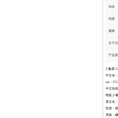
别名
纯度
规格
分子式
产品英
2-氨基-5
中文名：2
cas：211
中文别名：2
吡啶;2-
英文名：2-am
性质：熔点;1
用途：