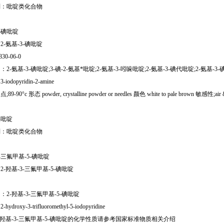
别：吡啶类化合物
3-碘吡啶
2-氨基-3-碘吡啶
830-06-0
2-氨基-3-碘吡啶;3-碘-2-氨基*吡啶;2-氨基-3-吲哚吡啶;2-氨基-3-碘代吡啶;2-氨基-3-碘
odopyridin-2-amine
-90°c 形态 powder, crystalline powder or needles 颜色 white to pale brown 敏感性;air & l
碘吡啶
别：吡啶类化合物
3-三氟甲基-5-碘吡啶
-羟基-3-三氟甲基-5-碘吡啶
2-羟基-3-三氟甲基-5-碘吡啶
droxy-3-trifluoromethyl-5-iodopyridine
-羟基-3-三氟甲基-5-碘吡啶的化学性质请参考国家标准物质相关介绍