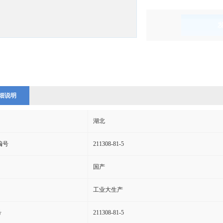
)
细说明
湖北
s编号
211308-81-5
国产
工业大生产
号
211308-81-5