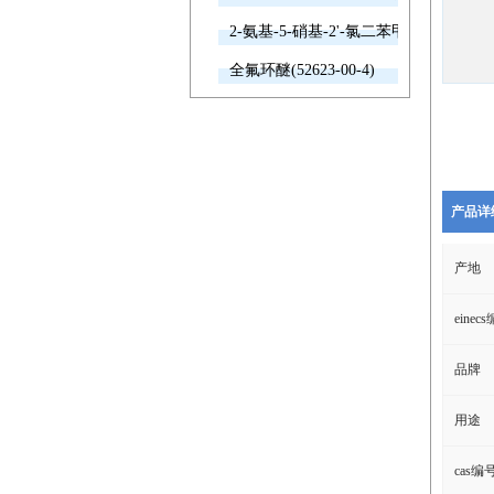
2-氨基-5-硝基-2'-氯二苯甲酮(2011-66-7
全氟环醚(52623-00-4)
产品详
产地
einec
品牌
用途
cas编