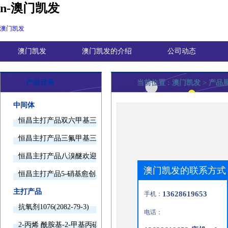
n-澳门凯发
澳门凯发
澳门凯发
澳门凯发的介绍
公司动态
产品目录
当前位置 :
澳门凯发
> 产品
中间体
恒昌主打产品双六甲基三胺欢迎询价
恒昌主打产品三氟甲基三甲基硅烷欢迎询价
恒昌主打产品八溴醚欢迎询价
澳门凯发的联系方式
恒昌主打产品5-硝基愈创木酚钠欢迎询价
主打产品
13628619653
手机：
抗氧剂1076(2082-79-3)
电话：
2-丙烯 酰胺基-2-甲基丙磺酸(15214-89-8)