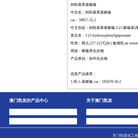
间羟基苯基哌嗪
中文名：间羟基苯基哌嗪
cas：59817-32-2
中文别名：间羟基苯基哌嗪;3-(1-哌嗪基)苯酚;
英文名：1-(3-hydroxyphenyl)piperazine
性质：熔点;217-221℃(lit.) 敏感性;air sensitive
用途：哌嗪类化合物
产品类别：杂环化合物
优质产品推荐：
1-茚-1-基哌嗪 cas：185678-56-2
澳门凯发的产品中心
关于澳门凯发
中间体
澳门凯发的简介
主打产品
公司动态
天门恒昌化工有限