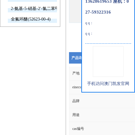
13628619653 座机：0
2-氨基-5-硝基-2'-氯二苯甲酮(2011-66-7)
27-59322316
全氟环醚(52623-00-4)
q q：
q q：
产品详细说明
产地
手机访问澳门凯发官网
einecs编号
品牌
用途
cas编号