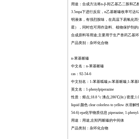
用途：合成方法将n-β-羟乙基乙二胺和
3.5mpa下进行反应，n乙基哌嗪收率可
明液体，有强烈胺味，在高温下易氧化而
星），同时也可用作染料、植物保护剂的
合成原料等用途;主要用于生产兽药乙基
产品类别：杂环化合物
n-苯基哌嗪
中文名：n-苯基哌嗪
cas：92-54-6
中文别名：1-苯基呱嗪;n-苯基哌嗪;1-苯基哌嗪
英文名：1-phenylpiperazine
性质：熔点;18.8 °c 沸点;286℃(lit.) 密度;1.062 
liquid 颜色 clear colorless to yellow 水溶解性
54-6) epa化学物质信息 piperazine, 1-phenyl-
用途：用途;左羟丙哌嗪的中间体
产品类别：杂环化合物