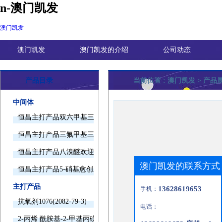
n-澳门凯发
澳门凯发
澳门凯发
澳门凯发的介绍
公司动态
产品目录
当前位置 :
澳门凯发
> 产品
中间体
恒昌主打产品双六甲基三胺欢迎询价
恒昌主打产品三氟甲基三甲基硅烷欢迎询价
恒昌主打产品八溴醚欢迎询价
澳门凯发的联系方式
恒昌主打产品5-硝基愈创木酚钠欢迎询价
主打产品
13628619653
手机：
抗氧剂1076(2082-79-3)
电话：
2-丙烯 酰胺基-2-甲基丙磺酸(15214-89-8)