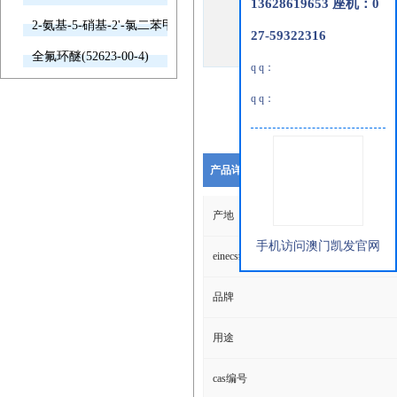
13628619653 座机：0
2-氨基-5-硝基-2'-氯二苯甲酮(2011-66-7)
27-59322316
全氟环醚(52623-00-4)
q q：
q q：
产品详细说明
产地
手机访问澳门凯发官网
einecs编号
品牌
用途
cas编号