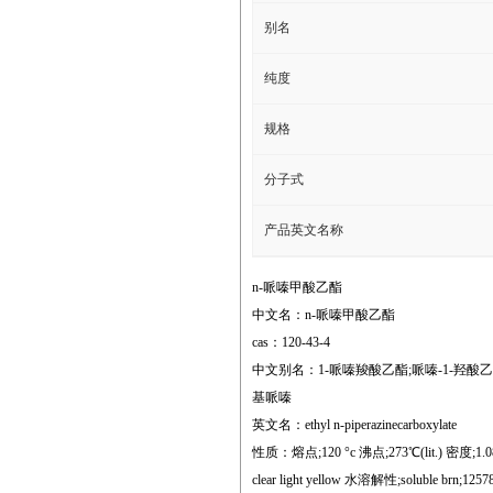
别名
纯度
规格
分子式
产品英文名称
n-哌嗪甲酸乙酯
中文名：n-哌嗪甲酸乙酯
cas：120-43-4
中文别名：1-哌嗪羧酸乙酯;哌嗪-1-羟酸乙酯
基哌嗪
英文名：ethyl n-piperazinecarboxylate
性质：熔点;120 °c 沸点;273℃(lit.) 密度;1.08 g/
clear light yellow 水溶解性;soluble brn;12578