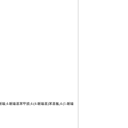
哌嗪;4-哌嗪基苯甲腈;4-(4-哌嗪基)苯基氰;4-(1-哌嗪