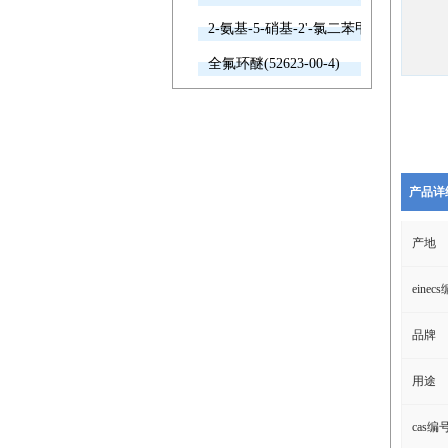
2-氨基-5-硝基-2'-氯二苯甲酮(2011-66-7
全氟环醚(52623-00-4)
产品详
产地
einec
品牌
用途
cas编