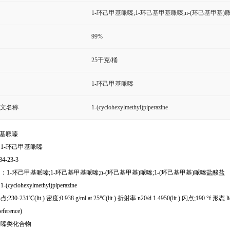
1-环己甲基哌嗪;1-环己基甲基哌嗪;n-(环己基甲基)
99%
25千克/桶
1-环己甲基哌嗪
文名称
1-(cyclohexylmethyl)piperazine
甲基哌嗪
1-环己甲基哌嗪
84-23-3
：1-环己甲基哌嗪;1-环己基甲基哌嗪;n-(环己基甲基)哌嗪;1-(环己基甲基)哌嗪盐酸盐
yclohexylmethyl)piperazine
0-231℃(lit.) 密度;0.938 g/ml at 25℃(lit.) 折射率 n20/d 1.4950(lit.) 闪点;190 °f 形态 li
reference)
哌嗪类化合物