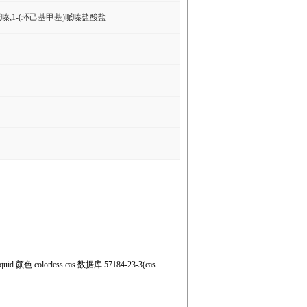
哌嗪;1-(环己基甲基)哌嗪盐酸盐
quid 颜色 colorless cas 数据库 57184-23-3(cas