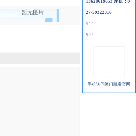
13628619653 座机：0
27-59322316
发送咨询信息
q q：
q q：
手机访问澳门凯发官网