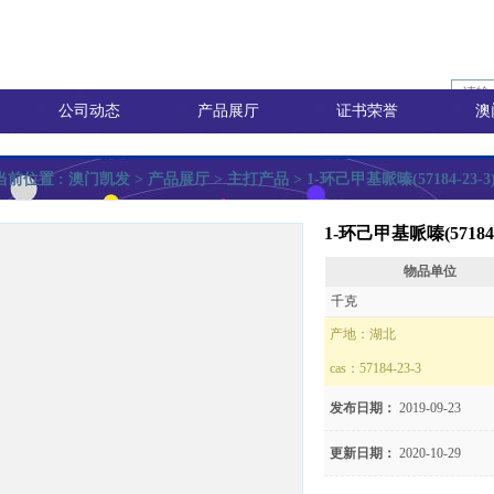
公司动态
产品展厅
证书荣誉
澳
当前位置 :
澳门凯发
> 产品展厅 >
主打产品
> 1-环己甲基哌嗪(57184-23-3
1-环己甲基哌嗪(57184-
物品单位
询价
千克
产地：
湖北
cas：
57184-23-3
价
发布日期：
2019-09-23
更新日期：
2020-10-29
8)