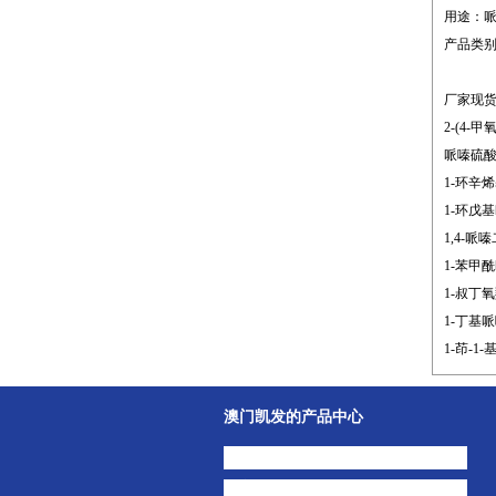
用途：
产品类
厂家现
2-(4-甲
哌嗪硫酸盐 
1-环辛烯基
1-环戊基哌
1,4-哌嗪
1-苯甲酰哌
1-叔丁氧羰
1-丁基哌嗪
1-茚-1-基
澳门凯发的产品中心
中间体
主打产品