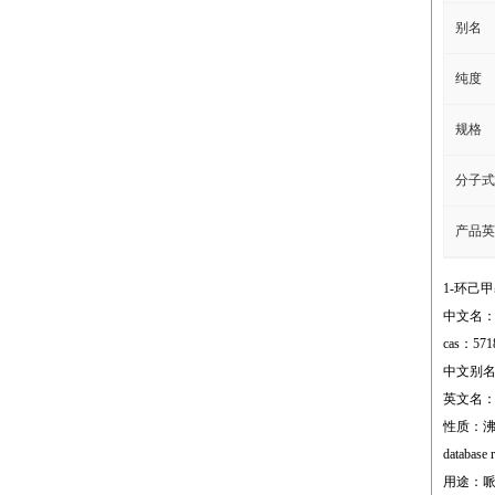
别名
纯度
规格
分子式
产品英
1-环己
中文名：
cas：571
中文别名
英文名：1-(c
性质：沸点;23
database 
用途：