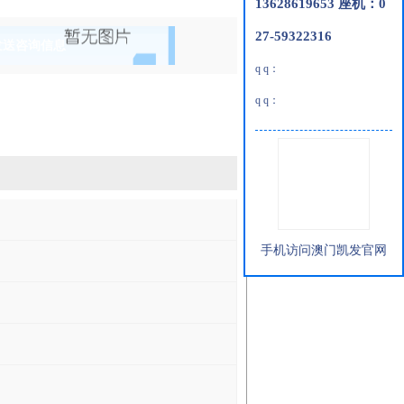
13628619653 座机：0
27-59322316
发送咨询信息
q q：
q q：
手机访问澳门凯发官网