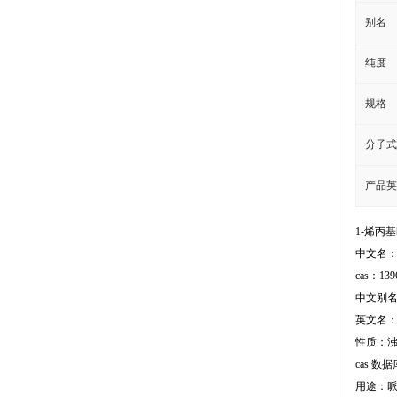
别名
纯度
规格
分子式
产品英
1-烯丙
中文名：
cas：139
中文别名：
英文名：1-a
性质：沸点;18
cas 数据库 
用途：