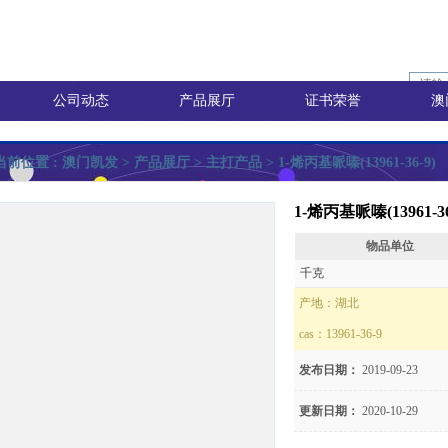
公司动态
产品展厅
证书荣誉
澳
当前位置 :
澳门凯发
> 产品展厅 >
主打产品
> 1-烯丙基哌嗪(13961-36-9)
1-烯丙基哌嗪(13961-36
物品单位
询价
千克
产地：
湖北
cas：
13961-36-9
价
发布日期：
2019-09-23
更新日期：
2020-10-29
8)