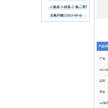
2-氨基-5-硝基-2'-氯二苯甲酮(2011-66-7
全氟环醚(52623-00-4)
产品详
产地
einec
品牌
用途
cas编