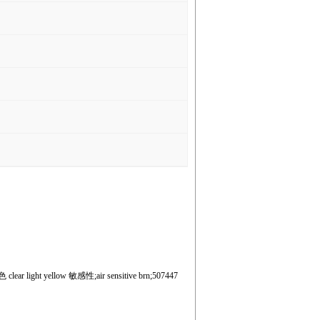
ear light yellow 敏感性;air sensitive brn;507447