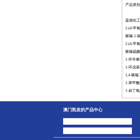
产品类
盖德化
2-(4-甲
哌嗪-1-羧
2-(4-甲
哌嗪硫酸盐 
1-环辛烯基
1-环戊基哌
1,4-哌嗪
1-苯甲酰哌
1-叔丁氧羰
澳门凯发的产品中心
中间体
主打产品