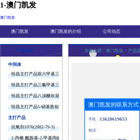
1-澳门凯发
澳门凯发
澳门凯发
澳门凯发的介绍
公司动态
产品目录
当前位置 :
澳门凯发
> 产品
中间体
恒昌主打产品双六甲基三胺欢迎询价
恒昌主打产品三氟甲基三甲基硅烷欢迎询价
恒昌主打产品八溴醚欢迎询价
澳门凯发的联系方式
恒昌主打产品5-硝基愈创木酚钠欢迎询价
主打产品
13628619653
手机：
抗氧剂1076(2082-79-3)
电话：
2-丙烯 酰胺基-2-甲基丙磺酸(15214-89-8)