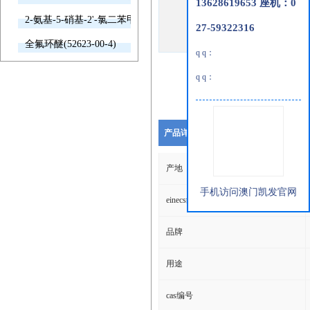
13628619653 座机：0
2-氨基-5-硝基-2'-氯二苯甲酮(2011-66-7)
27-59322316
全氟环醚(52623-00-4)
q q：
q q：
产品详细说明
产地
手机访问澳门凯发官网
einecs编号
品牌
用途
cas编号