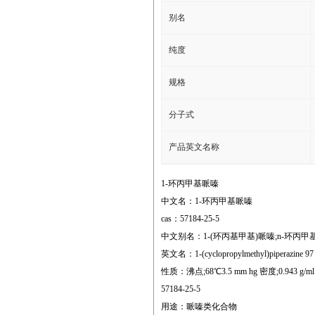
别名
纯度
规格
分子式
产品英文名称
1-环丙甲基哌嗪
中文名：1-环丙甲基哌嗪
cas：57184-25-5
中文别名：1-(环丙基甲基)哌嗪;n-环丙甲
英文名：1-(cyclopropylmethyl)piperazine 97
性质：沸点;68℃3.5 mm hg 密度;0.943 g/ml at 
57184-25-5
用途：哌嗪类化合物