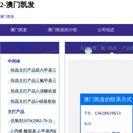
2-澳门凯发
澳门凯发
澳门凯发
澳门凯发的介绍
公司动态
产品目录
当前位置 :
澳门凯发
> 产品
中间体
恒昌主打产品双六甲基三胺欢迎询价
恒昌主打产品三氟甲基三甲基硅烷欢迎询价
恒昌主打产品八溴醚欢迎询价
澳门凯发的联系方式
恒昌主打产品5-硝基愈创木酚钠欢迎询价
主打产品
13628619653
手机：
抗氧剂1076(2082-79-3)
电话：
2-丙烯 酰胺基-2-甲基丙磺酸(15214-89-8)