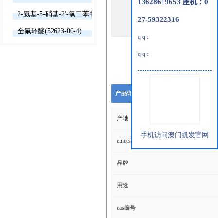
13628619653 座机：0
2-氨基-5-硝基-2'-氯二苯甲酮(2011-66-7)
27-59322316
全氟环醚(52623-00-4)
q q：
q q：
产品详细说明
产地
手机访问澳门凯发官网
einecs编号
品牌
用途
cas编号