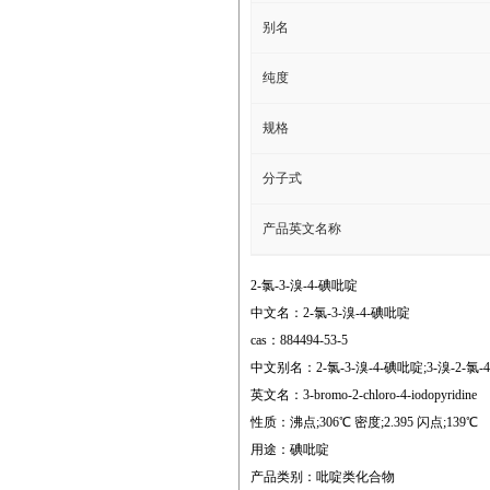
别名
纯度
规格
分子式
产品英文名称
2-氯-3-溴-4-碘吡啶
中文名：2-氯-3-溴-4-碘吡啶
cas：884494-53-5
中文别名：2-氯-3-溴-4-碘吡啶;3-溴-2-氯-
英文名：3-bromo-2-chloro-4-iodopyridine
性质：沸点;306℃ 密度;2.395 闪点;139℃
用途：碘吡啶
产品类别：吡啶类化合物