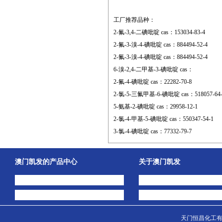
工厂推荐品种：
2-氟-3,4-二碘吡啶 cas：153034-83-4
2-氟-3-溴-4-碘吡啶 cas：884494-52-4
2-氟-3-溴-4-碘吡啶 cas：884494-52-4
6-溴-2,4-二甲基-3-碘吡啶 cas：
2-氟-4-碘吡啶 cas：22282-70-8
2-氯-5-三氟甲基-6-碘吡啶 cas：518057-64-
5-氨基-2-碘吡啶 cas：29958-12-1
2-氯-4-甲基-5-碘吡啶 cas：550347-54-1
3-氯-4-碘吡啶 cas：77332-79-7
澳门凯发的产品中心
关于澳门凯发
中间体
澳门凯发的简介
主打产品
公司动态
天门恒昌化工有限