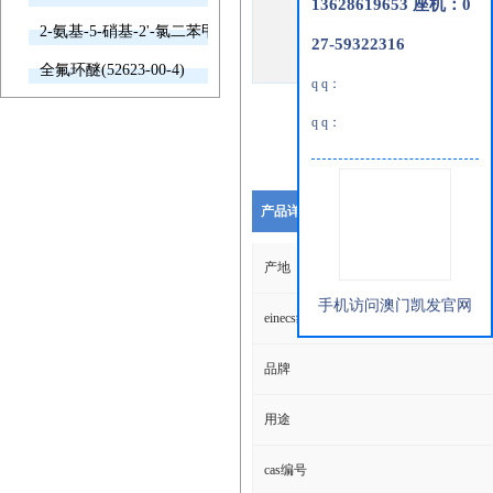
13628619653 座机：0
2-氨基-5-硝基-2'-氯二苯甲酮(2011-66-7)
27-59322316
全氟环醚(52623-00-4)
q q：
q q：
产品详细说明
产地
手机访问澳门凯发官网
einecs编号
品牌
用途
cas编号