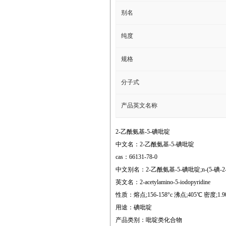
别名
纯度
规格
分子式
产品英文名称
2-乙酰氨基-5-碘吡啶
中文名：2-乙酰氨基-5-碘吡啶
cas：66131-78-0
中文别名：2-乙酰氨基-5-碘吡啶;n-(5-碘-
英文名：2-acetylamino-5-iodopyridine
性质：熔点;156-158°c 沸点;405℃ 密度;1.9
用途：碘吡啶
产品类别：吡啶类化合物