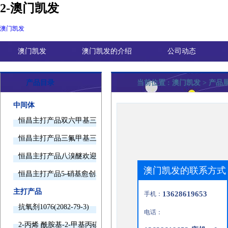
2-澳门凯发
澳门凯发
澳门凯发
澳门凯发的介绍
公司动态
产品目录
当前位置 :
澳门凯发
> 产品
中间体
恒昌主打产品双六甲基三胺欢迎询价
恒昌主打产品三氟甲基三甲基硅烷欢迎询价
恒昌主打产品八溴醚欢迎询价
澳门凯发的联系方式
恒昌主打产品5-硝基愈创木酚钠欢迎询价
主打产品
13628619653
手机：
抗氧剂1076(2082-79-3)
电话：
2-丙烯 酰胺基-2-甲基丙磺酸(15214-89-8)