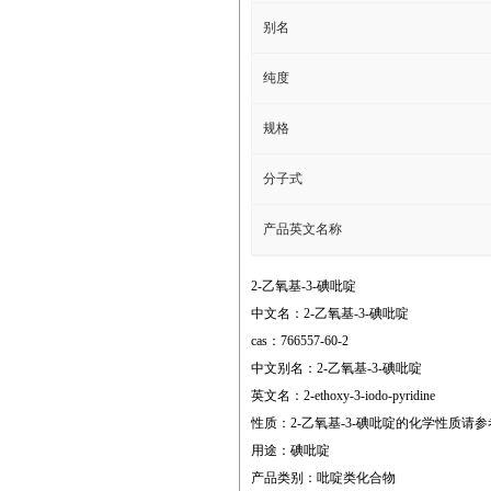
别名
纯度
规格
分子式
产品英文名称
2-乙氧基-3-碘吡啶
中文名：2-乙氧基-3-碘吡啶
cas：766557-60-2
中文别名：2-乙氧基-3-碘吡啶
英文名：2-ethoxy-3-iodo-pyridine
性质：2-乙氧基-3-碘吡啶的化学性质请参
用途：碘吡啶
产品类别：吡啶类化合物