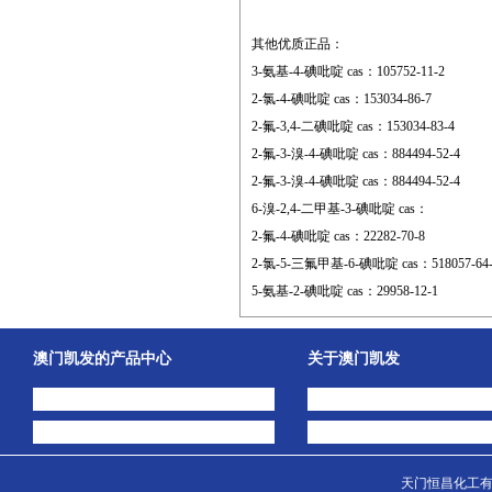
其他优质正品：
3-氨基-4-碘吡啶 cas：105752-11-2
2-氯-4-碘吡啶 cas：153034-86-7
2-氟-3,4-二碘吡啶 cas：153034-83-4
2-氟-3-溴-4-碘吡啶 cas：884494-52-4
2-氟-3-溴-4-碘吡啶 cas：884494-52-4
6-溴-2,4-二甲基-3-碘吡啶 cas：
2-氟-4-碘吡啶 cas：22282-70-8
2-氯-5-三氟甲基-6-碘吡啶 cas：518057-64-
5-氨基-2-碘吡啶 cas：29958-12-1
澳门凯发的产品中心
关于澳门凯发
中间体
澳门凯发的简介
主打产品
公司动态
天门恒昌化工有限