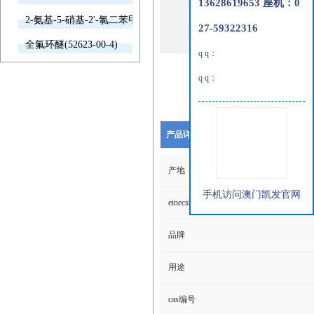
13628619653 座机：0
2-氨基-5-硝基-2'-氯二苯甲酮(2011-66-7)
27-59322316
全氟环醚(52623-00-4)
q q：
q q：
产品详细说明
产地
手机访问澳门凯发官网
einecs编号
品牌
用途
cas编号