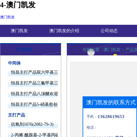
4-澳门凯发
澳门凯发
澳门凯发
澳门凯发的介绍
公司动态
产品目录
当前位置 :
澳门凯发
> 产品
中间体
恒昌主打产品双六甲基三胺欢迎询价
恒昌主打产品三氟甲基三甲基硅烷欢迎询价
恒昌主打产品八溴醚欢迎询价
澳门凯发的联系方式
恒昌主打产品5-硝基愈创木酚钠欢迎询价
主打产品
13628619653
手机：
抗氧剂1076(2082-79-3)
电话：
2-丙烯 酰胺基-2-甲基丙磺酸(15214-89-8)