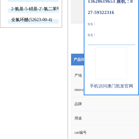
13628619653 座机：0
2-氨基-5-硝基-2'-氯二苯甲酮(2011-66-7)
27-59322316
全氟环醚(52623-00-4)
q q：
q q：
产品详细说明
产地
手机访问澳门凯发官网
einecs编号
品牌
用途
cas编号