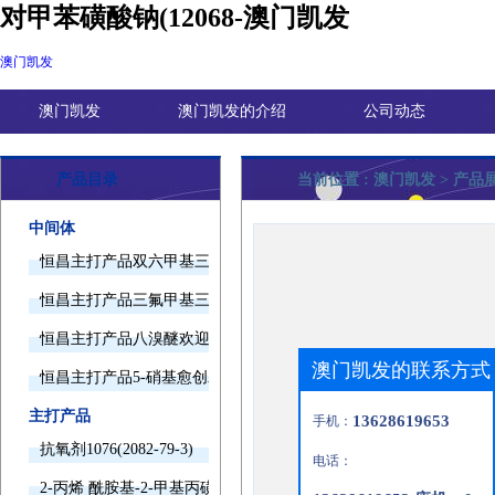
对甲苯磺酸钠(12068-澳门凯发
澳门凯发
澳门凯发
澳门凯发的介绍
公司动态
产品目录
当前位置 :
澳门凯发
> 产品
中间体
恒昌主打产品双六甲基三胺欢迎询价
恒昌主打产品三氟甲基三甲基硅烷欢迎询价
恒昌主打产品八溴醚欢迎询价
澳门凯发的联系方式
恒昌主打产品5-硝基愈创木酚钠欢迎询价
主打产品
13628619653
手机：
抗氧剂1076(2082-79-3)
电话：
2-丙烯 酰胺基-2-甲基丙磺酸(15214-89-8)