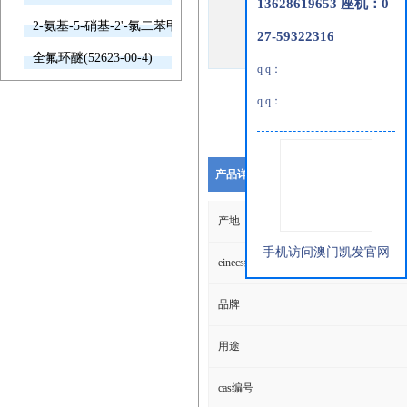
13628619653 座机：0
2-氨基-5-硝基-2'-氯二苯甲酮(2011-66-7)
27-59322316
全氟环醚(52623-00-4)
q q：
q q：
产品详细说明
产地
手机访问澳门凯发官网
einecs编号
品牌
用途
cas编号