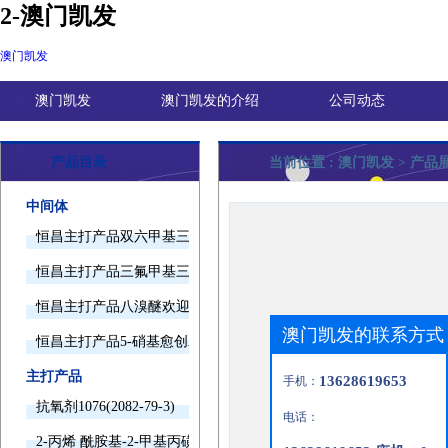
2-澳门凯发
澳门凯发
澳门凯发
澳门凯发的介绍
公司动态
产品目录
当前位置 :
澳门凯发
> 产品
中间体
恒昌主打产品双六甲基三胺欢迎询价
恒昌主打产品三氟甲基三甲基硅烷欢迎询价
恒昌主打产品八溴醚欢迎询价
澳门凯发的联系方式
恒昌主打产品5-硝基愈创木酚钠欢迎询价
主打产品
13628619653
手机：
抗氧剂1076(2082-79-3)
电话：
2-丙烯 酰胺基-2-甲基丙磺酸(15214-89-8)