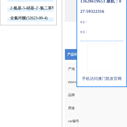
13628619653 座机：0
2-氨基-5-硝基-2'-氯二苯甲酮(2011-66-7)
27-59322316
全氟环醚(52623-00-4)
q q：
q q：
产品详细说明
产地
手机访问澳门凯发官网
einecs编号
品牌
用途
cas编号