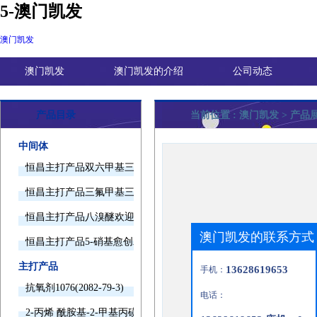
5-澳门凯发
澳门凯发
澳门凯发
澳门凯发的介绍
公司动态
产品目录
当前位置 :
澳门凯发
> 产品
中间体
恒昌主打产品双六甲基三胺欢迎询价
恒昌主打产品三氟甲基三甲基硅烷欢迎询价
恒昌主打产品八溴醚欢迎询价
澳门凯发的联系方式
恒昌主打产品5-硝基愈创木酚钠欢迎询价
主打产品
13628619653
手机：
抗氧剂1076(2082-79-3)
电话：
2-丙烯 酰胺基-2-甲基丙磺酸(15214-89-8)