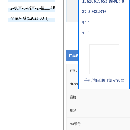
13628619653 座机：0
2-氨基-5-硝基-2'-氯二苯甲酮(2011-66-7)
27-59322316
全氟环醚(52623-00-4)
q q：
q q：
产品详细说明
产地
手机访问澳门凯发官网
einecs编号
品牌
用途
cas编号