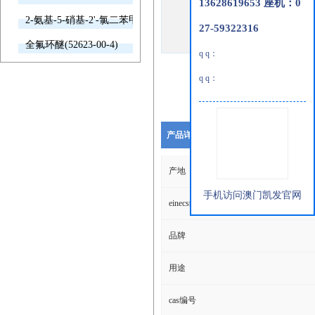
13628619653 座机：0
2-氨基-5-硝基-2'-氯二苯甲酮(2011-66-7)
27-59322316
全氟环醚(52623-00-4)
q q：
q q：
产品详细说明
产地
手机访问澳门凯发官网
einecs编号
品牌
用途
cas编号