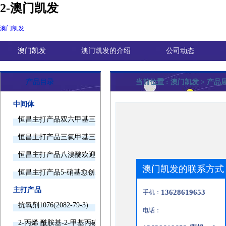
2-澳门凯发
澳门凯发
澳门凯发
澳门凯发的介绍
公司动态
产品目录
当前位置 :
澳门凯发
> 产品
中间体
恒昌主打产品双六甲基三胺欢迎询价
恒昌主打产品三氟甲基三甲基硅烷欢迎询价
恒昌主打产品八溴醚欢迎询价
澳门凯发的联系方式
恒昌主打产品5-硝基愈创木酚钠欢迎询价
主打产品
13628619653
手机：
抗氧剂1076(2082-79-3)
电话：
2-丙烯 酰胺基-2-甲基丙磺酸(15214-89-8)