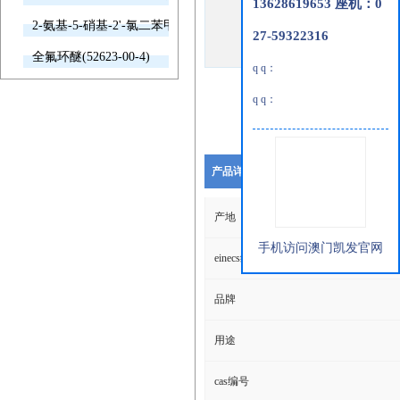
13628619653 座机：0
2-氨基-5-硝基-2'-氯二苯甲酮(2011-66-7)
27-59322316
全氟环醚(52623-00-4)
q q：
q q：
产品详细说明
产地
手机访问澳门凯发官网
einecs编号
品牌
用途
cas编号