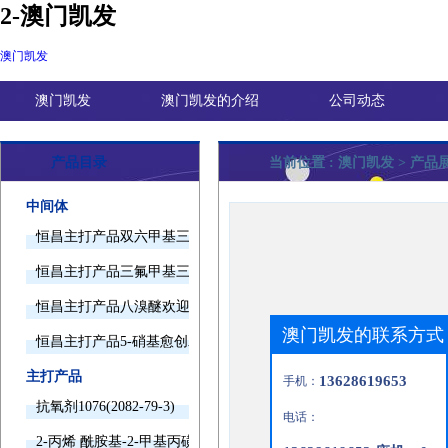
2-澳门凯发
澳门凯发
澳门凯发
澳门凯发的介绍
公司动态
产品目录
当前位置 :
澳门凯发
> 产品
中间体
恒昌主打产品双六甲基三胺欢迎询价
恒昌主打产品三氟甲基三甲基硅烷欢迎询价
恒昌主打产品八溴醚欢迎询价
澳门凯发的联系方式
恒昌主打产品5-硝基愈创木酚钠欢迎询价
主打产品
13628619653
手机：
抗氧剂1076(2082-79-3)
电话：
2-丙烯 酰胺基-2-甲基丙磺酸(15214-89-8)