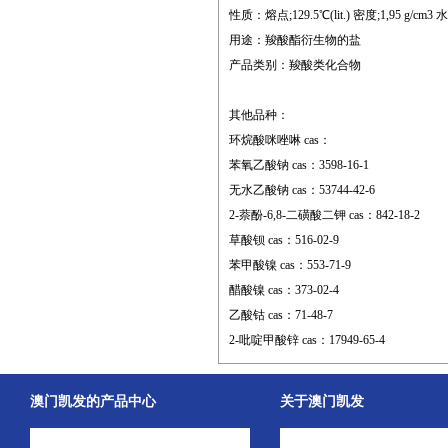
性质：熔点;129.5℃(lit.) 密度;1,95 g/cm3 水溶
用途：羧酸酯衍生物的盐
产品类别：羧酸类化合物
其他品种：
环烷酸咪唑啉 cas：
苯氧乙酸钠 cas：3598-16-1
无水乙酸钠 cas：53744-42-6
2-萘酚-6,8-二磺酸二钾 cas：842-18-2
草酸钡 cas：516-02-9
苯甲酸镍 cas：553-71-9
醋酸镍 cas：373-02-4
乙酸钴 cas：71-48-7
2-吡啶甲酸锌 cas：17949-65-4
澳门凯发的产品中心
关于澳门凯发
中间体
澳门凯发的简介