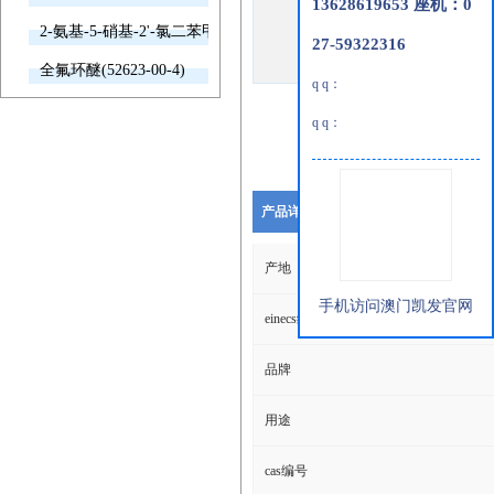
13628619653 座机：0
2-氨基-5-硝基-2'-氯二苯甲酮(2011-66-7)
27-59322316
全氟环醚(52623-00-4)
q q：
q q：
产品详细说明
产地
手机访问澳门凯发官网
einecs编号
品牌
用途
cas编号