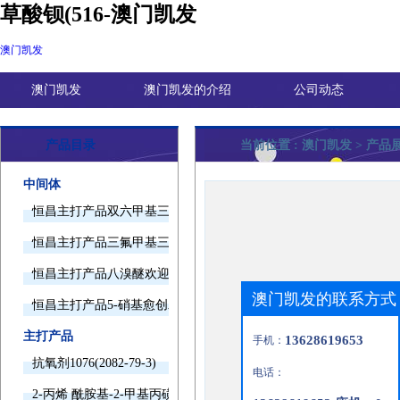
草酸钡(516-澳门凯发
澳门凯发
澳门凯发
澳门凯发的介绍
公司动态
产品目录
当前位置 :
澳门凯发
> 产品
中间体
恒昌主打产品双六甲基三胺欢迎询价
恒昌主打产品三氟甲基三甲基硅烷欢迎询价
恒昌主打产品八溴醚欢迎询价
澳门凯发的联系方式
恒昌主打产品5-硝基愈创木酚钠欢迎询价
主打产品
13628619653
手机：
抗氧剂1076(2082-79-3)
电话：
2-丙烯 酰胺基-2-甲基丙磺酸(15214-89-8)