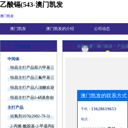
乙酸镉(543-澳门凯发
澳门凯发
澳门凯发
澳门凯发的介绍
公司动态
产品目录
当前位置 :
澳门凯发
> 产品
中间体
恒昌主打产品双六甲基三胺欢迎询价
恒昌主打产品三氟甲基三甲基硅烷欢迎询价
恒昌主打产品八溴醚欢迎询价
澳门凯发的联系方式
恒昌主打产品5-硝基愈创木酚钠欢迎询价
主打产品
13628619653
手机：
抗氧剂1076(2082-79-3)
电话：
2-丙烯 酰胺基-2-甲基丙磺酸(15214-89-8)