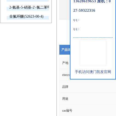
13628619653 座机：0
2-氨基-5-硝基-2'-氯二苯甲酮(2011-66-7)
27-59322316
全氟环醚(52623-00-4)
q q：
q q：
产品详细说明
产地
手机访问澳门凯发官网
einecs编号
品牌
用途
cas编号