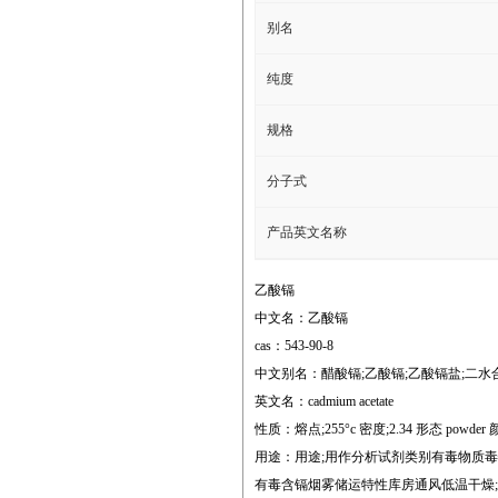
别名
纯度
规格
分子式
产品英文名称
乙酸镉
中文名：乙酸镉
cas：543-90-8
中文别名：醋酸镉;乙酸镉;乙酸镉盐;二水合乙酸镉;乙
英文名：cadmium acetate
性质：熔点;255°c 密度;2.34 形态 powder 颜色 whi
用途：用途;用作分析试剂类别有毒物质毒性分
有毒含镉烟雾储运特性库房通风低温干燥;与食