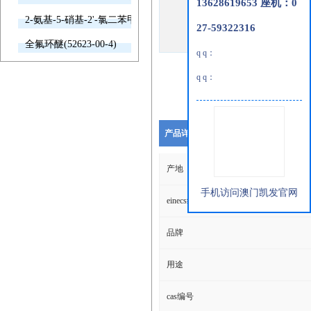
13628619653 座机：0
2-氨基-5-硝基-2'-氯二苯甲酮(2011-66-7)
27-59322316
全氟环醚(52623-00-4)
q q：
q q：
产品详细说明
产地
手机访问澳门凯发官网
einecs编号
品牌
用途
cas编号