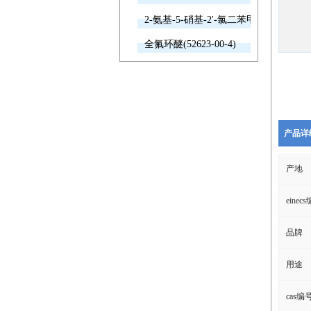
2-氨基-5-硝基-2'-氯二苯甲酮(2011-66-7
全氟环醚(52623-00-4)
产品详
产地
einec
品牌
用途
cas编