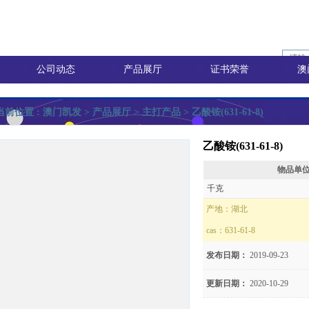
公司动态
产品展厅
证书荣誉
澳
当前位置 :
澳门凯发
> 产品展厅 >
主打产品
> 乙酸铵(631-61-8)
乙酸铵(631-61-8)
物品单
询价
千克
产地：
湖北
cas：
631-61-8
价
发布日期：
2019-09-23
更新日期：
2020-10-29
8)