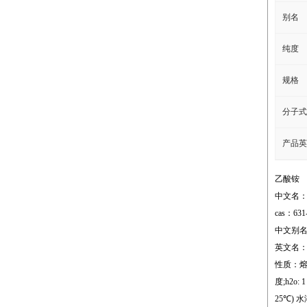
别名
纯度
规格
分子式
产品英
乙酸铵
中文名
cas：631
中文别名：
英文名：am
性质：熔点;1
度;h2o: 1
25℃) 水溶解