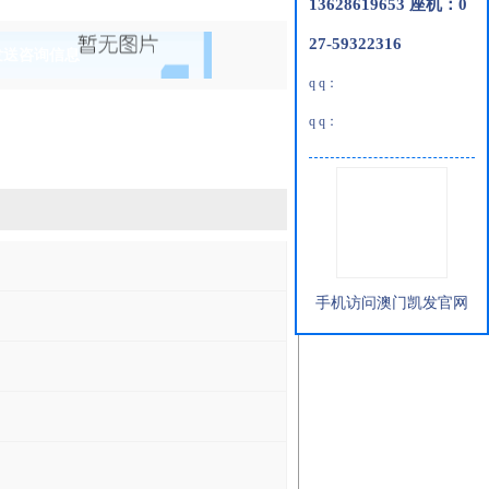
13628619653 座机：0
27-59322316
发送咨询信息
q q：
q q：
手机访问澳门凯发官网