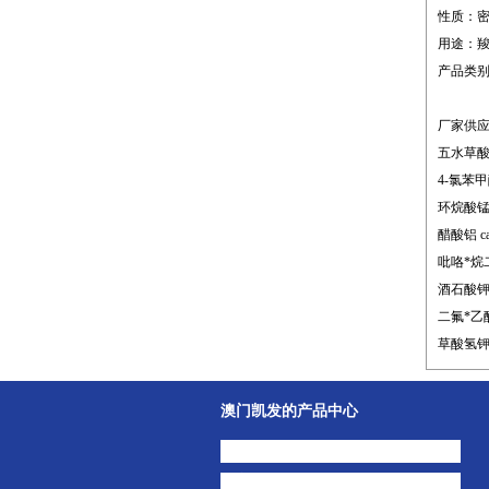
性质：密度;1
用途：
产品类
厂家供
五水草酸钪 
4-氯苯甲酸
环烷酸锰 c
醋酸铝 ca
吡咯*烷二
酒石酸钾钠 
二氟*乙酸锂
草酸氢钾 c
澳门凯发的产品中心
中间体
主打产品