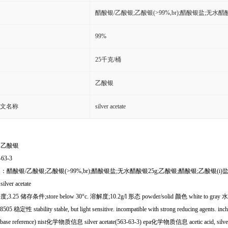
醋酸银/乙酸银;乙酸银(>99%,br);醋酸银盐;无水醋
99%
25千克/桶
乙酸银
文名称
silver acetate
：乙酸银
-63-3
醋酸银/乙酸银;乙酸银(>99%,br);醋酸银盐;无水醋酸银25g;乙酸银;醋酸银;乙酸银(i)
ver acetate
.25 储存条件;store below 30°c. 溶解度;10.2g/l 形态 powder/solid 颜色 white to gray 水溶解性
8505 稳定性 stability stable, but light sensitive. incompatible with strong reducing agents. 
tabase reference) nist化学物质信息 silver acetate(563-63-3) epa化学物质信息 acetic acid, silver(