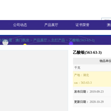
公司动态
产品展厅
证书荣誉
澳
当前位置 :
澳门凯发
> 产品展厅 >
主打产品
> 乙酸银(563-63-3)
乙酸银(563-63-3)
物品单
询价
千克
产地：
湖北
cas：
563-63-3
价
发布日期：
2019-09-23
更新日期：
2020-10-29
8)