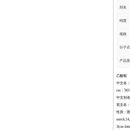
别名
纯度
规格
分子式
产品英
乙酸银
中文名
cas：563
中文别名：
英文名：sil
性质：密度;3
merck;14,
3(cas da