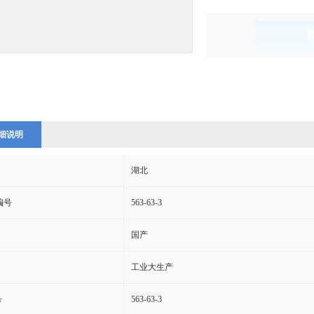
)
细说明
湖北
s编号
563-63-3
国产
工业大生产
号
563-63-3