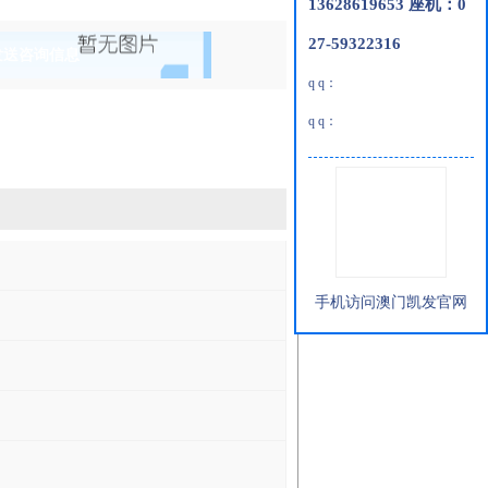
13628619653 座机：0
27-59322316
发送咨询信息
q q：
q q：
手机访问澳门凯发官网