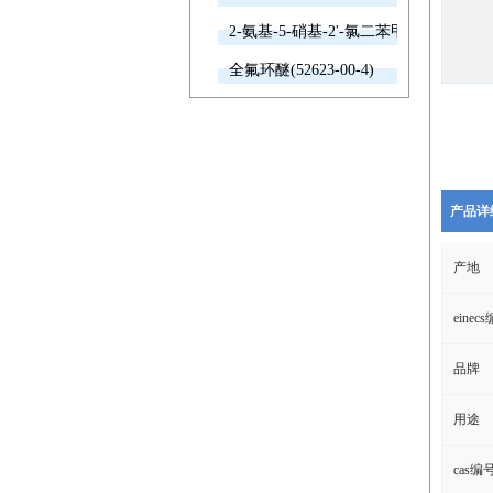
2-氨基-5-硝基-2'-氯二苯甲酮(2011-66-7
全氟环醚(52623-00-4)
产品详
产地
einec
品牌
用途
cas编