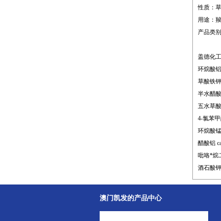
性质：
用途：
产品类
盖德化
环烷酸铝 
草酸铁钾 c
半水醋酸锶 
五水草酸钪 
4-氯苯甲酸
环烷酸锰 c
醋酸铝 ca
吡咯*烷二
酒石酸钾钠 
澳门凯发的产品中心
中间体