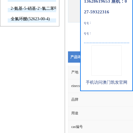
13628619653 座机：0
2-氨基-5-硝基-2'-氯二苯甲酮(2011-66-7)
27-59322316
全氟环醚(52623-00-4)
q q：
q q：
产品详细说明
产地
手机访问澳门凯发官网
einecs编号
品牌
用途
cas编号