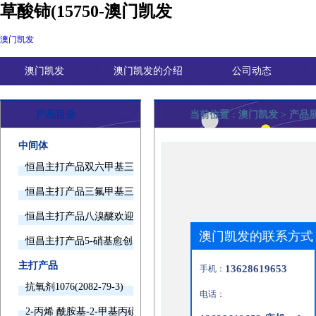
草酸铈(15750-澳门凯发
澳门凯发
澳门凯发
澳门凯发的介绍
公司动态
产品目录
当前位置 :
澳门凯发
> 产品
中间体
恒昌主打产品双六甲基三胺欢迎询价
恒昌主打产品三氟甲基三甲基硅烷欢迎询价
恒昌主打产品八溴醚欢迎询价
澳门凯发的联系方式
恒昌主打产品5-硝基愈创木酚钠欢迎询价
主打产品
13628619653
手机：
抗氧剂1076(2082-79-3)
电话：
2-丙烯 酰胺基-2-甲基丙磺酸(15214-89-8)