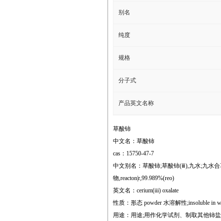
别名
纯度
规格
分子式
产品英文名称
草酸铈
中文名：草酸铈
cas：15750-47-7
中文别名：草酸铈;草酸铈(ⅲ),九水;九水合草酸铈;乙
物,reacton|r,99.989%(reo)
英文名：cerium(iii) oxalate
性质：形态 powder 水溶解性;insoluble in water. 
用途：用途;用作化学试剂、制取其他铈