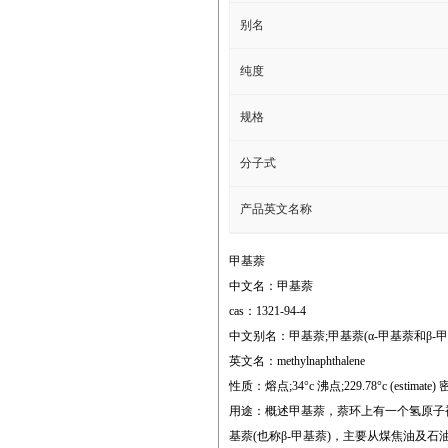
别名
纯度
规格
分子式
产品英文名称
甲基萘
中文名：甲基萘
cas：1321-94-4
中文别名：甲基萘;甲基萘(α-甲基萘和β-甲基
英文名：methylnaphthalene
性质：熔点;34°c 沸点;229.78°c (estimate) 密度;
用途：概述甲基萘，萘环上有一个氢原子被
基萘(也称β-甲基萘)，主要从煤焦油及