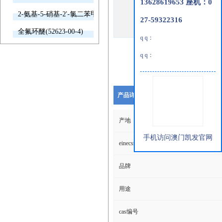
13628619653 座机：0
2-氨基-5-硝基-2'-氯二苯甲酮(2011-66-7)
27-59322316
全氟环醚(52623-00-4)
q q：
q q：
产品详细说明
产地
手机访问澳门凯发官网
einecs编号
品牌
用途
cas编号