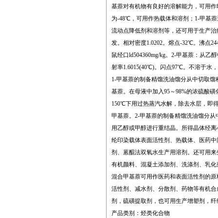
基萘对有机物有良好的溶解能力，可用作印
为-48℃，可用作热载体和溶剂；1-甲
流动点降低剂和溶剂等，还可用于生产治
发。相对密度1.0202。熔点-32℃。沸点24
鼠经口ld504360mg/kg。2-甲基萘：从乙
射率1.6015(40℃)。闪点97℃。不
1-甲基萘的制备精馏洗油馏分从中切取馏程
基萘。在母液中加入95～98%的浓硫酸磺
150℃下用过热蒸汽水解，除去水层，即得
甲基萘。2-甲基萘的制备精馏洗油馏分从中
用乙醇或甲醇进行重结晶。所得晶体经离心
纶印染载体表面活性剂、热载体、医药中
剂、蒽醌法双氧水生产用溶剂。还可用来生
有机颜料、混凝土添加剂、洗涤剂、乳化
混合甲基萘可用作医药和表面活性剂的原料
活性剂、减水剂、分散剂、药物等有机合
剂，硫磺提取剂，也可用生产增塑剂，纤
产品类别：烃类化合物