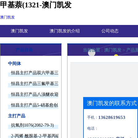
甲基萘(1321-澳门凯发
澳门凯发
澳门凯发
澳门凯发的介绍
公司动态
产品目录
当前位置 :
澳门凯发
> 产品
中间体
恒昌主打产品双六甲基三胺欢迎询价
恒昌主打产品三氟甲基三甲基硅烷欢迎询价
恒昌主打产品八溴醚欢迎询价
澳门凯发的联系方式
恒昌主打产品5-硝基愈创木酚钠欢迎询价
主打产品
13628619653
手机：
抗氧剂1076(2082-79-3)
电话：
2-丙烯 酰胺基-2-甲基丙磺酸(15214-89-8)