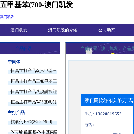
五甲基苯(700-澳门凯发
澳门凯发
澳门凯发
澳门凯发的介绍
公司动态
产品目录
当前位置 :
澳门凯发
> 产品
中间体
恒昌主打产品双六甲基三胺欢迎询价
恒昌主打产品三氟甲基三甲基硅烷欢迎询价
恒昌主打产品八溴醚欢迎询价
澳门凯发的联系方式
恒昌主打产品5-硝基愈创木酚钠欢迎询价
主打产品
13628619653
手机：
抗氧剂1076(2082-79-3)
电话：
2-丙烯 酰胺基-2-甲基丙磺酸(15214-89-8)