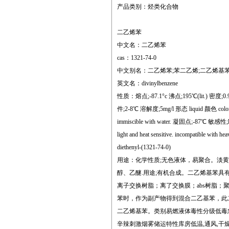
产品类别：烃类化合物
二乙烯苯
中文名：二乙烯苯
cas：1321-74-0
中文别名：二乙烯苯;苯二乙烯;二乙烯基苯;乙
英文名：divinylbenzene
性质：熔点;-87.1°c 沸点;195℃(lit.) 密度;0.919
件;2-8℃ 溶解度;5mg/l 形态 liquid 颜色 colorless
immiscible with water. 凝固点;-87℃ 敏感性;light s
light and heat sensitive. incompatible with
diethenyl-(1321-74-0)
用途：化学性质;无色液体，易聚合。淡
醇、乙醚.用途;有机合成。二乙烯基苯具
离子交换树脂；离了交换膜；abs树脂；
苯时，作为副产物得到混合二乙基苯，此
二乙烯基苯。类别易燃液体毒性分级低毒急性毒
辛辣刺激烟雾储运特性库房低温,通风,干燥;不