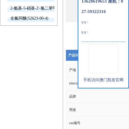
13628619653 座机：0
2-氨基-5-硝基-2'-氯二苯甲酮(2011-66-7)
27-59322316
全氟环醚(52623-00-4)
q q：
q q：
产品详细说明
产地
手机访问澳门凯发官网
einecs编号
品牌
用途
cas编号