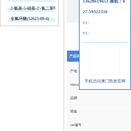
13628619653 座机：0
2-氨基-5-硝基-2'-氯二苯甲酮(2011-66-7)
27-59322316
全氟环醚(52623-00-4)
q q：
q q：
产品详细说明
产地
手机访问澳门凯发官网
einecs编号
品牌
用途
cas编号