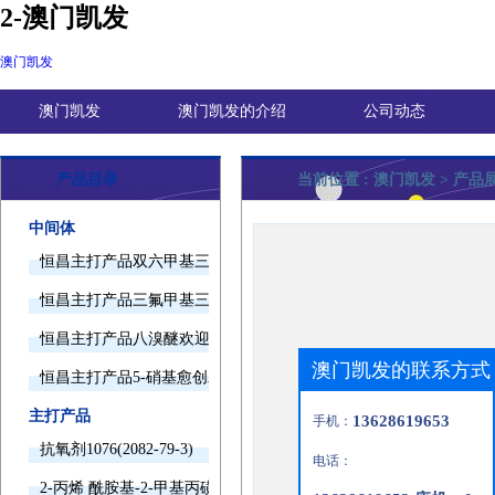
2-澳门凯发
澳门凯发
澳门凯发
澳门凯发的介绍
公司动态
产品目录
当前位置 :
澳门凯发
> 产品
中间体
恒昌主打产品双六甲基三胺欢迎询价
恒昌主打产品三氟甲基三甲基硅烷欢迎询价
恒昌主打产品八溴醚欢迎询价
澳门凯发的联系方式
恒昌主打产品5-硝基愈创木酚钠欢迎询价
主打产品
13628619653
手机：
抗氧剂1076(2082-79-3)
电话：
2-丙烯 酰胺基-2-甲基丙磺酸(15214-89-8)