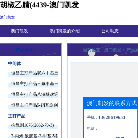
胡椒乙腈(4439-澳门凯发
澳门凯发
澳门凯发
澳门凯发的介绍
公司动态
产品目录
当前位置 :
澳门凯发
> 产品
中间体
恒昌主打产品双六甲基三胺欢迎询价
恒昌主打产品三氟甲基三甲基硅烷欢迎询价
恒昌主打产品八溴醚欢迎询价
澳门凯发的联系方式
恒昌主打产品5-硝基愈创木酚钠欢迎询价
主打产品
13628619653
手机：
抗氧剂1076(2082-79-3)
电话：
2-丙烯 酰胺基-2-甲基丙磺酸(15214-89-8)