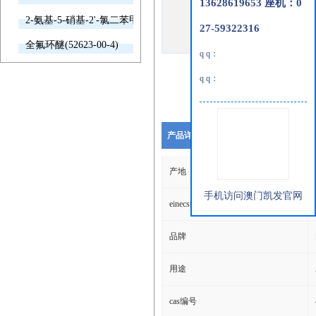
13628619653 座机：0
2-氨基-5-硝基-2'-氯二苯甲酮(2011-66-7)
27-59322316
全氟环醚(52623-00-4)
q q：
q q：
产品详细说明
产地
手机访问澳门凯发官网
einecs编号
品牌
用途
cas编号