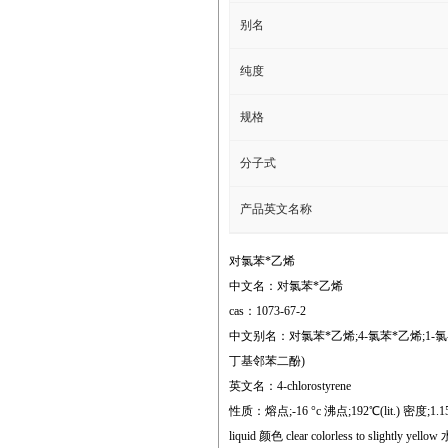
别名
纯度
规格
分子式
产品英文名称
对氯苯*乙烯
中文名：对氯苯*乙烯
cas：1073-67-2
中文别名：对氯苯*乙烯;4-氯苯*乙烯;1-氯-
丁基邻苯二酚)
英文名：4-chlorostyrene
性质：熔点;-16 °c 沸点;192℃(lit.) 密度;1.155
liquid 颜色 clear colorless to slightly ye