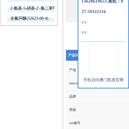
13628619653 座机：0
2-氨基-5-硝基-2'-氯二苯甲酮(2011-66-7)
27-59322316
全氟环醚(52623-00-4)
q q：
q q：
产品详细说明
产地
手机访问澳门凯发官网
einecs编号
品牌
用途
cas编号