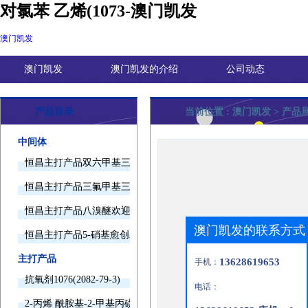
对氯苯 乙烯(1073-澳门凯发
澳门凯发
澳门凯发
澳门凯发的介绍
公司动态
产品目录
当前位置 :
澳门凯发
> 产品
中间体
恒昌主打产品双六甲基三胺欢迎询价
恒昌主打产品三氟甲基三甲基硅烷欢迎询价
恒昌主打产品八溴醚欢迎询价
澳门凯发的联系方式
恒昌主打产品5-硝基愈创木酚钠欢迎询价
主打产品
13628619653
手机：
抗氧剂1076(2082-79-3)
电话：
2-丙烯 酰胺基-2-甲基丙磺酸(15214-89-8)