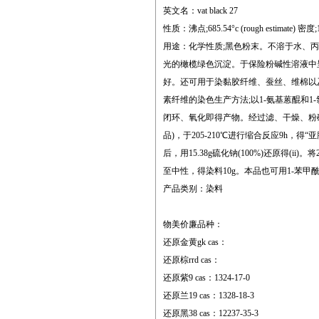
英文名：vat black 27
性质：沸点;685.54°c (rough estimate) 密度;1
用途：化学性质;黑色粉末。不溶于水、
光的橄榄绿色沉淀。于保险粉碱性溶液中
好。还可用于染黏胶纤维、蚕丝、维棉以
素纤维的染色生产方法;以1-氨基蒽醌和
闭环、氧化即得产物。经过滤、干燥、粉碎得成品
品)，于205-210℃进行缩合反应9h，得“亚胺”(i
后，用15.38g硫化钠(100%)还原得(ii
至中性，得染料10g。本品也可用1-苯甲
产品类别：染料
物美价廉品种：
还原金黄gk cas：
还原棕rrd cas：
还原紫9 cas：1324-17-0
还原兰19 cas：1328-18-3
还原黑38 cas：12237-35-3