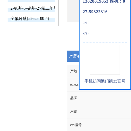
13628619653 座机：0
2-氨基-5-硝基-2'-氯二苯甲酮(2011-66-7)
27-59322316
全氟环醚(52623-00-4)
q q：
q q：
产品详细说明
产地
手机访问澳门凯发官网
einecs编号
品牌
用途
cas编号