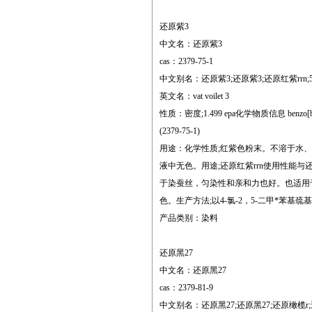
还原紫3
中文名：还原紫3
cas：2379-75-1
中文别名：还原紫3;还原紫3;还原红紫rrn;5-氯-2
英文名：vat voilet 3
性质：密度;1.499 epa化学物质信息 benzo[b]thiophen- 
(2379-75-1)
用途：化学性质;红紫色粉末。不溶于水
液中无色。用途;还原红紫rrn使用性能与还
于染蚕丝，匀染性和亲和力也好。也适用于
色。生产方法;以4-氯-2，5-二甲*苯
产品类别：染料
还原黑27
中文名：还原黑27
cas：2379-81-9
中文别名：还原黑27;还原黑27;还原橄榄r;还