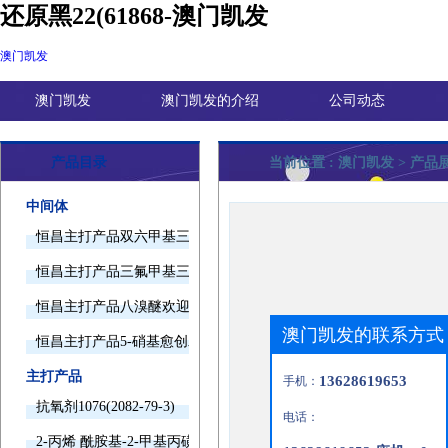
还原黑22(61868-澳门凯发
澳门凯发
澳门凯发
澳门凯发的介绍
公司动态
产品目录
当前位置 :
澳门凯发
> 产品
中间体
恒昌主打产品双六甲基三胺欢迎询价
恒昌主打产品三氟甲基三甲基硅烷欢迎询价
恒昌主打产品八溴醚欢迎询价
澳门凯发的联系方式
恒昌主打产品5-硝基愈创木酚钠欢迎询价
主打产品
13628619653
手机：
抗氧剂1076(2082-79-3)
电话：
2-丙烯 酰胺基-2-甲基丙磺酸(15214-89-8)