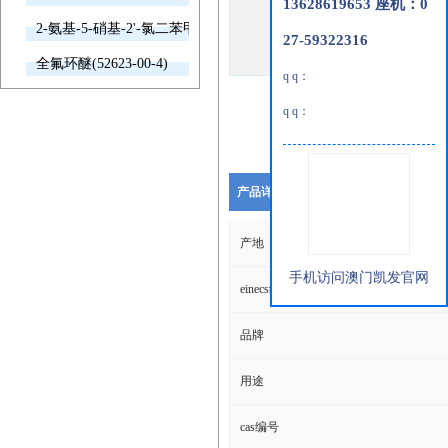
13628619653 座机：0
2-氨基-5-硝基-2'-氯二苯甲酮(2011-66-7)
27-59322316
全氟环醚(52623-00-4)
q q：
q q：
产品详细说明
产地
手机访问澳门凯发官网
einecs编号
品牌
用途
cas编号