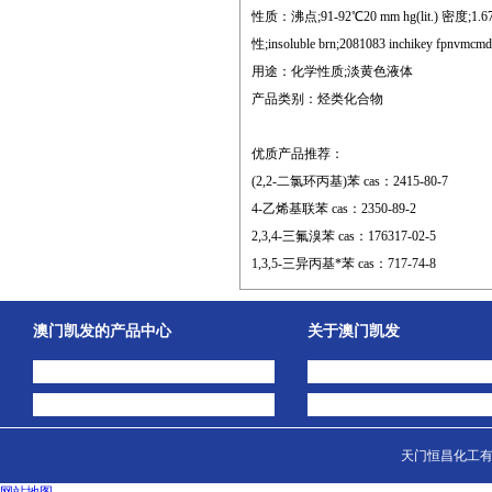
性质：沸点;91-92℃20 mm hg(lit.) 密度;1.678 g/
性;insoluble brn;2081083 inchikey fpnvmcmd
用途：化学性质;淡黄色液体
产品类别：烃类化合物
优质产品推荐：
(2,2-二氯环丙基)苯 cas：2415-80-7
4-乙烯基联苯 cas：2350-89-2
2,3,4-三氟溴苯 cas：176317-02-5
1,3,5-三异丙基*苯 cas：717-74-8
澳门凯发的产品中心
关于澳门凯发
中间体
澳门凯发的简介
主打产品
公司动态
天门恒昌化工有限