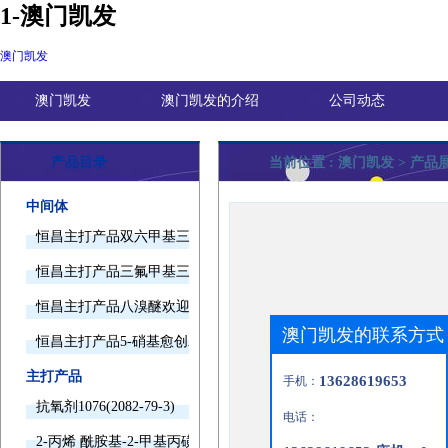
1-澳门凯发
澳门凯发
澳门凯发
澳门凯发的介绍
公司动态
产品目录
当前位置 :
澳门凯发
> 产品
中间体
恒昌主打产品双六甲基三胺欢迎询价
恒昌主打产品三氟甲基三甲基硅烷欢迎询价
恒昌主打产品八溴醚欢迎询价
澳门凯发的联系方式
恒昌主打产品5-硝基愈创木酚钠欢迎询价
主打产品
13628619653
手机：
抗氧剂1076(2082-79-3)
电话：
2-丙烯 酰胺基-2-甲基丙磺酸(15214-89-8)