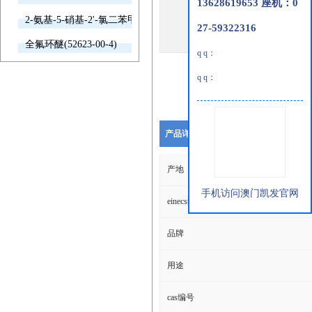
13628619653 座机：0
2-氨基-5-硝基-2'-氯二苯甲酮(2011-66-7)
27-59322316
全氟环醚(52623-00-4)
q q：
q q：
产品详细说明
产地
手机访问澳门凯发官网
einecs编号
品牌
用途
cas编号