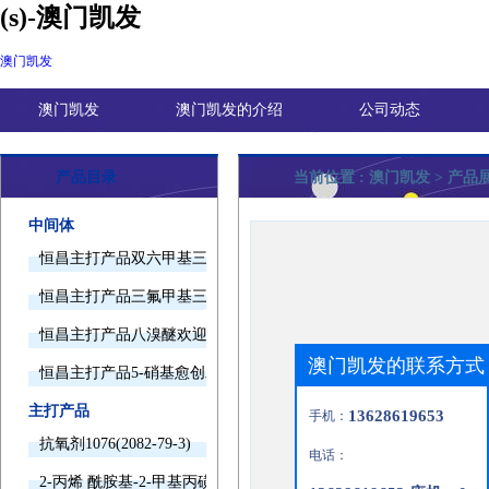
(s)-澳门凯发
澳门凯发
澳门凯发
澳门凯发的介绍
公司动态
产品目录
当前位置 :
澳门凯发
> 产品
中间体
恒昌主打产品双六甲基三胺欢迎询价
恒昌主打产品三氟甲基三甲基硅烷欢迎询价
恒昌主打产品八溴醚欢迎询价
澳门凯发的联系方式
恒昌主打产品5-硝基愈创木酚钠欢迎询价
主打产品
13628619653
手机：
抗氧剂1076(2082-79-3)
电话：
2-丙烯 酰胺基-2-甲基丙磺酸(15214-89-8)