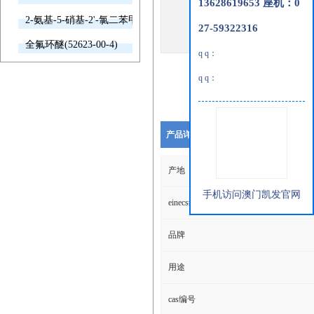
13628619653 座机：0
2-氨基-5-硝基-2'-氯二苯甲酮(2011-66-7)
27-59322316
全氟环醚(52623-00-4)
q q：
q q：
产品详细说明
产地
手机访问澳门凯发官网
einecs编号
品牌
用途
cas编号