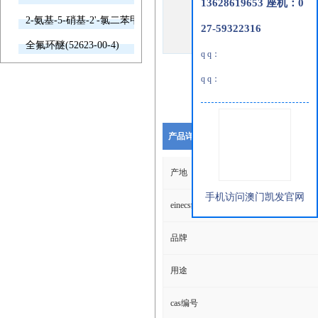
13628619653 座机：0
2-氨基-5-硝基-2'-氯二苯甲酮(2011-66-7)
27-59322316
全氟环醚(52623-00-4)
q q：
q q：
产品详细说明
产地
手机访问澳门凯发官网
einecs编号
品牌
用途
cas编号