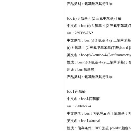
产品类别：氨基酸及其衍生物
boc-(r)-3-氨基-4-(2-三氟甲苯基)丁酸
中文名：boc-(r)-3-氨基-4-(2-三氟甲苯基
cas：269396-77-2
中文别名：boc-(r)-3-氨基-4-(2-三氟甲苯基
(r)-3-氨基-4-(2-三氟甲基苯基)丁酸;boc-d-β-h
英文名：boc-(r)-3-amino-4-(2-trifluoromethyl-
性质：boc-(r)-3-氨基-4-(2-三氟
用途：boc-氨基酸
产品类别：氨基酸及其衍生物
boc-l-丙氨醛
中文名：boc-l-丙氨醛
cas：79069-50-4
中文别名：boc-l-丙氨醛;n-叔丁氧羰基-
英文名：boc-l-alaninal
性质：储存条件;−20℃ 形态 powder 颜色 white