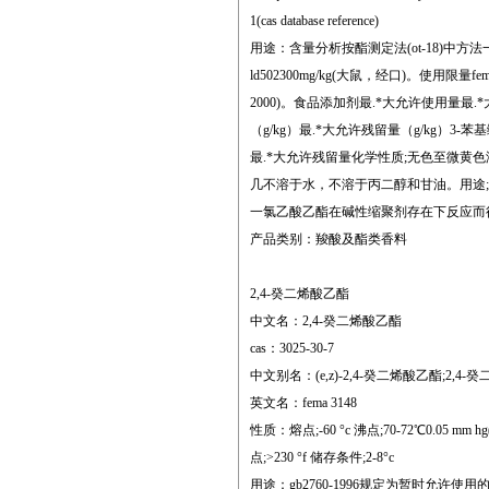
1(cas database reference)
用途：含量分析按酯测定法(ot-18)中方法一进
ld502300mg/kg(大鼠，经口)。使用限量f
2000)。食品添加剂最.*大允许使用量
（g/kg）最.*大允许残留量（g/kg）
最.*大允许残留量化学性质;无色至微黄
几不溶于水，不溶于丙二醇和甘油。用途;g
一氯乙酸乙酯在碱性缩聚剂存在下反应而
产品类别：羧酸及酯类香料
2,4-癸二烯酸乙酯
中文名：2,4-癸二烯酸乙酯
cas：3025-30-7
中文别名：(e,z)-2,4-癸二烯酸乙酯;2,4-
英文名：fema 3148
性质：熔点;-60 °c 沸点;70-72℃0.05 mm hg(lit.) 密
点;>230 °f 储存条件;2-8°c
用途：gb2760-1996规定为暂时允许使