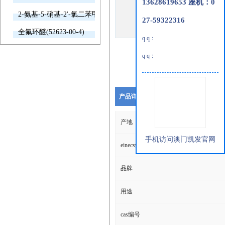
13628619653 座机：0
2-氨基-5-硝基-2'-氯二苯甲酮(2011-66-7)
27-59322316
全氟环醚(52623-00-4)
q q：
q q：
产品详细说明
产地
手机访问澳门凯发官网
einecs编号
品牌
用途
cas编号