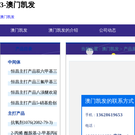
3-澳门凯发
澳门凯发
澳门凯发
澳门凯发的介绍
公司动态
产品目录
当前位置 :
澳门凯发
> 产品
中间体
恒昌主打产品双六甲基三胺欢迎询价
恒昌主打产品三氟甲基三甲基硅烷欢迎询价
恒昌主打产品八溴醚欢迎询价
澳门凯发的联系方式
恒昌主打产品5-硝基愈创木酚钠欢迎询价
主打产品
13628619653
手机：
抗氧剂1076(2082-79-3)
电话：
2-丙烯 酰胺基-2-甲基丙磺酸(15214-89-8)