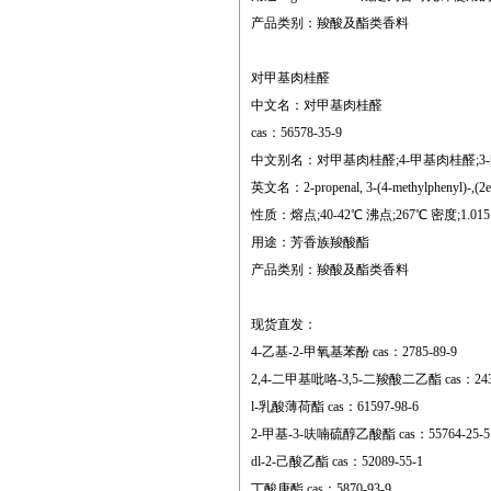
产品类别：羧酸及酯类香料
对甲基肉桂醛
中文名：对甲基肉桂醛
cas：56578-35-9
中文别名：对甲基肉桂醛;4-甲基肉桂醛;3-[(
英文名：2-propenal, 3-(4-methylphenyl)-,(2e
性质：熔点;40-42℃ 沸点;267℃ 密度;1.015
用途：芳香族羧酸酯
产品类别：羧酸及酯类香料
现货直发：
4-乙基-2-甲氧基苯酚 cas：2785-89-9
2,4-二甲基吡咯-3,5-二羧酸二乙酯 cas：2436
l-乳酸薄荷酯 cas：61597-98-6
2-甲基-3-呋喃硫醇乙酸酯 cas：55764-25-5
dl-2-己酸乙酯 cas：52089-55-1
丁酸庚酯 cas：5870-93-9