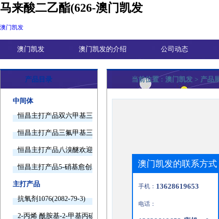
马来酸二乙酯(626-澳门凯发
澳门凯发
澳门凯发
澳门凯发的介绍
公司动态
产品目录
当前位置 :
澳门凯发
> 产品
中间体
恒昌主打产品双六甲基三胺欢迎询价
恒昌主打产品三氟甲基三甲基硅烷欢迎询价
恒昌主打产品八溴醚欢迎询价
澳门凯发的联系方式
恒昌主打产品5-硝基愈创木酚钠欢迎询价
主打产品
13628619653
手机：
抗氧剂1076(2082-79-3)
电话：
2-丙烯 酰胺基-2-甲基丙磺酸(15214-89-8)