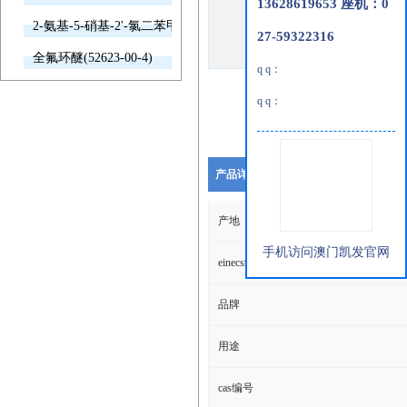
13628619653 座机：0
2-氨基-5-硝基-2'-氯二苯甲酮(2011-66-7)
27-59322316
全氟环醚(52623-00-4)
q q：
q q：
产品详细说明
产地
手机访问澳门凯发官网
einecs编号
品牌
用途
cas编号