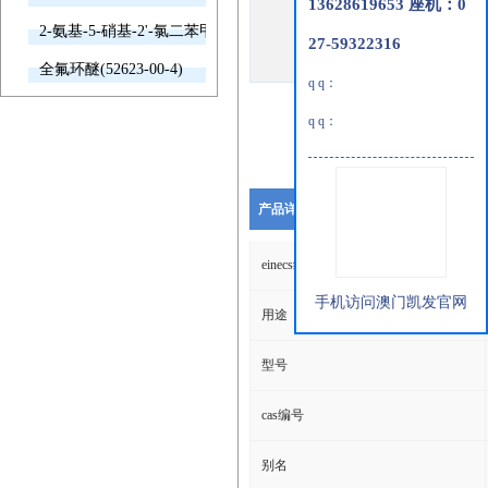
13628619653 座机：0
2-氨基-5-硝基-2'-氯二苯甲酮(2011-66-7)
27-59322316
全氟环醚(52623-00-4)
q q：
q q：
产品详细说明
einecs编号
手机访问澳门凯发官网
用途
型号
cas编号
别名