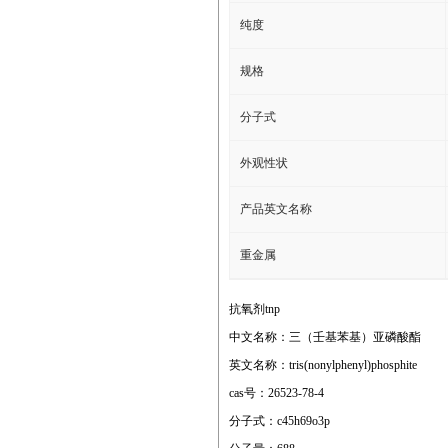
纯度
规格
分子式
外观性状
产品英文名称
重金属
抗氧剂tnp
中文名称：三（壬基苯基）亚磷酸酯
英文名称：tris(nonylphenyl)phosphite
cas号：26523-78-4
分子式：c45h69o3p