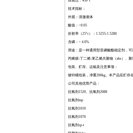
自燃点：439°c
技术指标：
外观：清澈液体
酸值：<0.05
折射率（25°c）：1.5255-1.5280
含磷：> 4.0%
用途：是一种通用型亚磷酸酯稳定剂，可用于
丙烯腈-丁二烯-苯乙烯共聚物（abs）、
包装、贮存、运输及注意事项：
镀锌桶包装，净重200kg。本产品应贮
公司其他优势产品：
抗氧剂1520、抗氧剂2088
抗氧剂tnp
抗氧剂1010
抗氧剂1076
抗氧剂sp-t