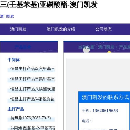
三(壬基苯基)亚磷酸酯-澳门凯发
澳门凯发
澳门凯发
澳门凯发的介绍
公司动态
产品目录
当前位置 :
澳门凯发
> 产品
中间体
恒昌主打产品双六甲基三胺欢迎询价
恒昌主打产品三氟甲基三甲基硅烷欢迎询价
恒昌主打产品八溴醚欢迎询价
澳门凯发的联系方式
恒昌主打产品5-硝基愈创木酚钠欢迎询价
主打产品
13628619653
手机：
抗氧剂1076(2082-79-3)
电话：
2-丙烯 酰胺基-2-甲基丙磺酸(15214-89-8)