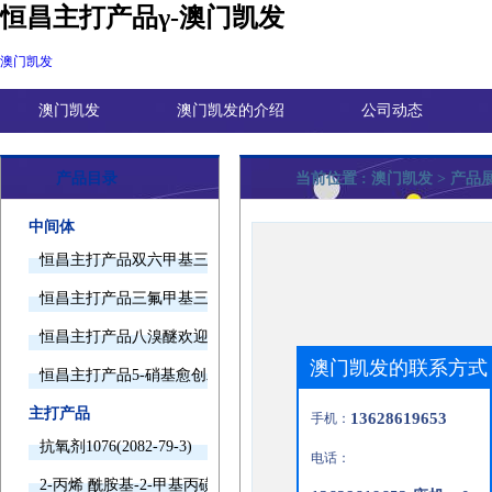
恒昌主打产品γ-澳门凯发
澳门凯发
澳门凯发
澳门凯发的介绍
公司动态
产品目录
当前位置 :
澳门凯发
> 产品
中间体
恒昌主打产品双六甲基三胺欢迎询价
恒昌主打产品三氟甲基三甲基硅烷欢迎询价
恒昌主打产品八溴醚欢迎询价
澳门凯发的联系方式
恒昌主打产品5-硝基愈创木酚钠欢迎询价
主打产品
13628619653
手机：
抗氧剂1076(2082-79-3)
电话：
2-丙烯 酰胺基-2-甲基丙磺酸(15214-89-8)