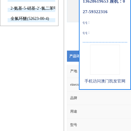
13628619653 座机：0
2-氨基-5-硝基-2'-氯二苯甲酮(2011-66-7)
27-59322316
全氟环醚(52623-00-4)
q q：
q q：
产品详细说明
产地
手机访问澳门凯发官网
einecs编号
品牌
用途
型号