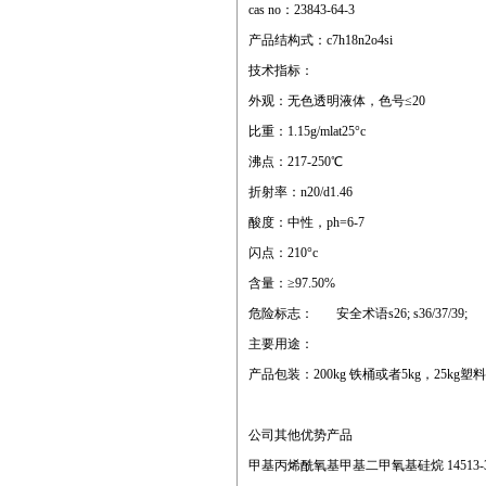
cas no：23843-64-3
产品结构式：c7h18n2o4si
技术指标：
外观：无色透明液体，色号≤20
比重：1.15g/mlat25°c
沸点：217-250℃
折射率：n20/d1.46
酸度：中性，ph=6-7
闪点：210°c
含量：≥97.50%
危险标志： 安全术语s26; s36/37/39;
主要用途：
产品包装：200kg 铁桶或者5kg，25kg塑料桶；10
公司其他优势产品
甲基丙烯酰氧基甲基二甲氧基硅烷 14513-3