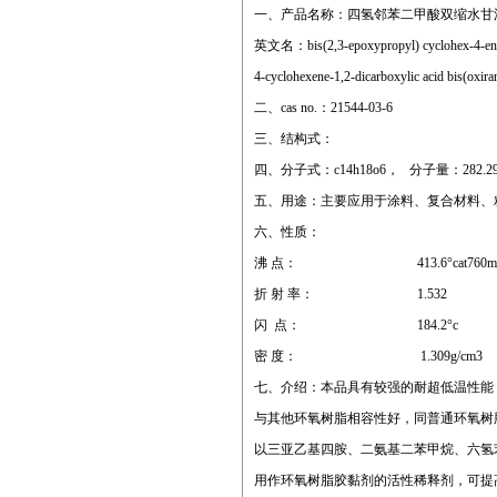
一、产品名称：四氢邻苯二甲酸双缩水甘
英文名：bis(2,3-epoxypropyl) cyclohex-4-e
4-cyclohexene-1,2-dicarboxylic acid bis(oxira
二、cas no.：21544-03-6
三、结构式：
四、分子式：c14h18o6， 分子量：282.2
五、用途：主要应用于涂料、复合材料、
六、性质：
沸 点： 413.6°cat760mm
折 射 率： 1.532
闪 点： 184.2°c
密 度： 1.309g/cm3
七、介绍：本品具有较强的耐超低温性能，-
与其他环氧树脂相容性好，同普通环氧树
以三亚乙基四胺、二氨基二苯甲烷、六氢
用作环氧树脂胶黏剂的活性稀释剂，可提