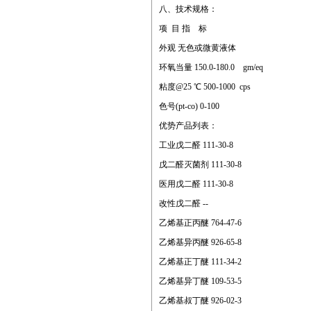
八、技术规格：
项 目 指 标
外观 无色或微黄液体
环氧当量 150.0-180.0 gm/eq
粘度@25 ℃ 500-1000 cps
色号(pt-co) 0-100
优势产品列表：
工业戊二醛 111-30-8
戊二醛灭菌剂 111-30-8
医用戊二醛 111-30-8
改性戊二醛 --
乙烯基正丙醚 764-47-6
乙烯基异丙醚 926-65-8
乙烯基正丁醚 111-34-2
乙烯基异丁醚 109-53-5
乙烯基叔丁醚 926-02-3