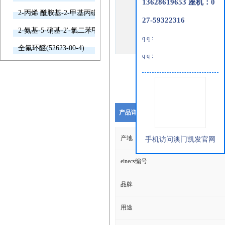
13628619653 座机：0
2-丙烯 酰胺基-2-甲基丙磺酸(15214-89-8)
27-59322316
2-氨基-5-硝基-2'-氯二苯甲酮(2011-66-7)
q q：
全氟环醚(52623-00-4)
q q：
产品详细说明
产地
手机访问澳门凯发官网
einecs编号
品牌
用途