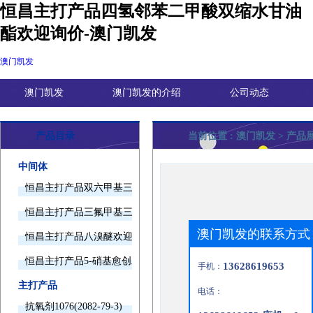
恒昌主打产品四氢邻苯二甲酸双缩水甘油
酯欢迎询价-澳门凯发
澳门凯发
澳门凯发
澳门凯发的介绍
公司动态
产品目录
当前位置 :
澳门凯发
> 产品
中间体
恒昌主打产品双六甲基三胺欢迎询价
恒昌主打产品三氟甲基三甲基硅烷欢迎询价
澳门凯发的联系方式
恒昌主打产品八溴醚欢迎询价
恒昌主打产品5-硝基愈创木酚钠欢迎询价
13628619653
手机：
主打产品
电话：
抗氧剂1076(2082-79-3)