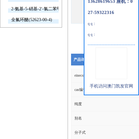
13628619653 座机：0
2-氨基-5-硝基-2'-氯二苯甲酮(2011-66-7)
27-59322316
全氟环醚(52623-00-4)
q q：
q q：
产品详细说明
einecs编号
手机访问澳门凯发官网
cas编号
纯度
别名
分子式