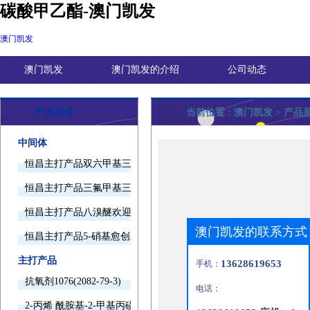
碳酸甲乙酯-澳门凯发
澳门凯发
澳门凯发
澳门凯发的介绍
公司动态
产品目录
当前位置 :
澳门凯发
> 产品
中间体
恒昌主打产品双六甲基三胺欢迎询价
恒昌主打产品三氟甲基三甲基硅烷欢迎询价
恒昌主打产品八溴醚欢迎询价
澳门凯发的联系方式
恒昌主打产品5-硝基愈创木酚钠欢迎询价
主打产品
13628619653
手机：
抗氧剂1076(2082-79-3)
电话：
2-丙烯 酰胺基-2-甲基丙磺酸(15214-89-8)