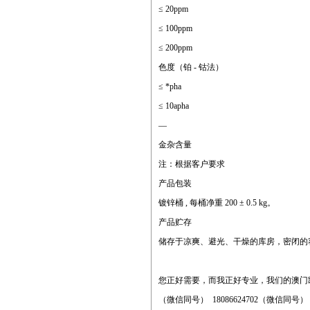
≤ 20ppm
≤ 100ppm
≤ 200ppm
色度（铂 - 钴法）
≤ *pha
≤ 10apha
—
金杂含量
注：根据客户要求
产品包装
镀锌桶 , 每桶净重 200 ± 0.5 kg。
产品贮存
储存于凉爽、避光、干燥的库房，密闭的
您正好需要，而我正好专业，我们的澳门
（微信同号） 18086624702（微信同号