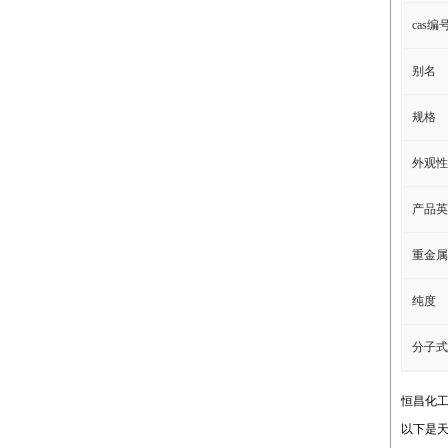
cas编
别名
规格
外观性
产品英
重金属
纯度
分子式
恒昌化
以下是