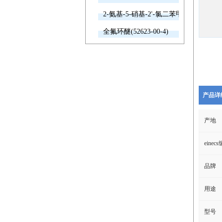
2-氨基-5-硝基-2'-氯二苯甲酮(2011-66-7
全氟环醚(52623-00-4)
产品详
产地
einec
品牌
用途
型号