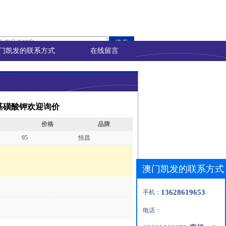
门凯发的联系方式
在线留言
基磺酸钾欢迎询价
价格
品牌
95
恒昌
澳门凯发的联系方式
13628619653
手机：
电话：