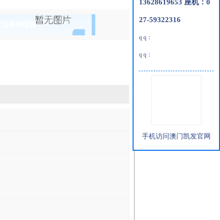
13628619653 座机：0
27-59322316
发送咨询信息
q q：
q q：
手机访问澳门凯发官网