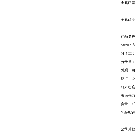
全氟己
全氟己
产品名
casno：3
分子式：c6
分子量：
外观：
熔点：28
相对密度：
表面张力：
含量：≥9
包装贮运
公司其