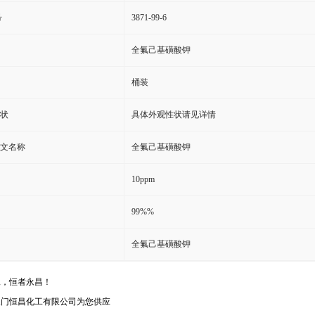
号
3871-99-6
全氟己基磺酸钾
桶装
状
具体外观性状请见详情
文名称
全氟己基磺酸钾
10ppm
99%%
全氟己基磺酸钾
工，恒者永昌！
天门恒昌化工有限公司为您供应