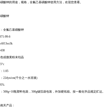
基磺酸钾的用途，规格，全氟己基磺酸钾使用方法，欢迎您查看。
基磺酸钾
称：全氟己基磺酸钾
871-99-6
f13so3k
438
白色或微黄粉末结晶
5°c
1.05
22dyn/cm(千分之一水溶液)
5%
：500g×10瓶塑料包装，500g锡箔袋包装，外加硬纸箱。按一般化学品规定贮运。
他相关产品：