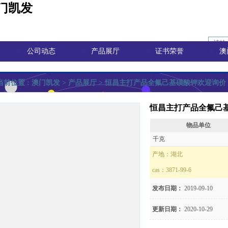
门凯发
公司动态
产品展厅
证书荣誉
澳
当前位置 :
澳门凯发
> 产品展厅 > 恒昌主打产品全氟己基磺酸钾欢迎询价
恒昌主打产品全氟己
物品单位
询价
千克
产地：
湖北
cas：
3871-99-6
价
发布日期：
2019-09-10
更新日期：
2020-10-29
8)