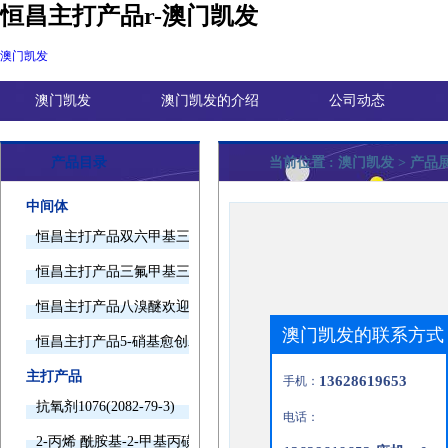
恒昌主打产品r-澳门凯发
澳门凯发
澳门凯发
澳门凯发的介绍
公司动态
产品目录
当前位置 :
澳门凯发
> 产品
中间体
恒昌主打产品双六甲基三胺欢迎询价
恒昌主打产品三氟甲基三甲基硅烷欢迎询价
恒昌主打产品八溴醚欢迎询价
澳门凯发的联系方式
恒昌主打产品5-硝基愈创木酚钠欢迎询价
主打产品
13628619653
手机：
抗氧剂1076(2082-79-3)
电话：
2-丙烯 酰胺基-2-甲基丙磺酸(15214-89-8)