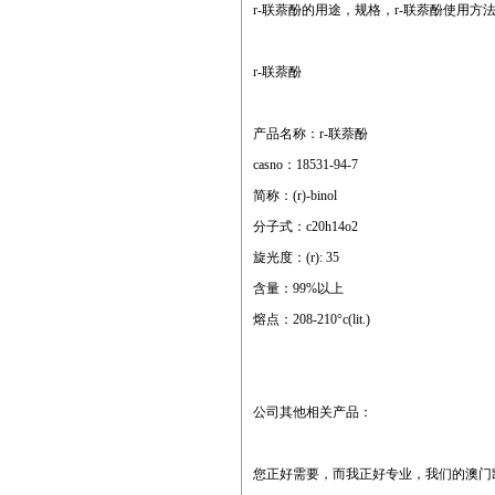
r-联萘酚的用途，规格，r-联萘酚使用方
r-联萘酚
产品名称：r-联萘酚
casno：18531-94-7
简称：(r)-binol
分子式：c20h14o2
旋光度：(r): 35
含量：99%以上
熔点：208-210°c(lit.)
公司其他相关产品：
您正好需要，而我正好专业，我们的澳门