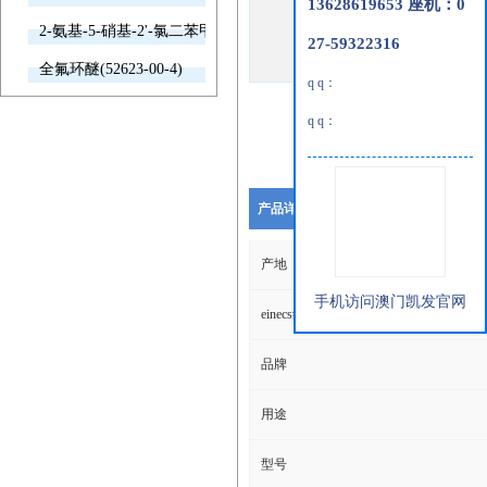
13628619653 座机：0
2-氨基-5-硝基-2'-氯二苯甲酮(2011-66-7)
27-59322316
全氟环醚(52623-00-4)
q q：
q q：
产品详细说明
产地
手机访问澳门凯发官网
einecs编号
品牌
用途
型号