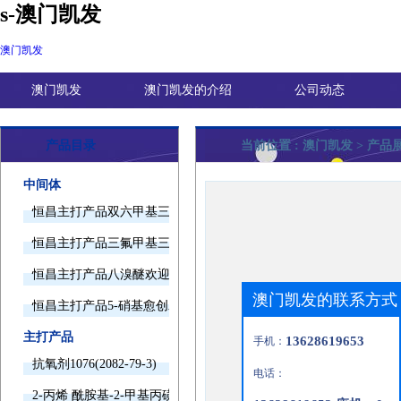
s-澳门凯发
澳门凯发
澳门凯发
澳门凯发的介绍
公司动态
产品目录
当前位置 :
澳门凯发
> 产品
中间体
恒昌主打产品双六甲基三胺欢迎询价
恒昌主打产品三氟甲基三甲基硅烷欢迎询价
恒昌主打产品八溴醚欢迎询价
澳门凯发的联系方式
恒昌主打产品5-硝基愈创木酚钠欢迎询价
主打产品
13628619653
手机：
抗氧剂1076(2082-79-3)
电话：
2-丙烯 酰胺基-2-甲基丙磺酸(15214-89-8)