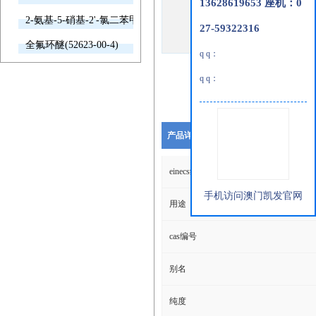
13628619653 座机：0
2-氨基-5-硝基-2'-氯二苯甲酮(2011-66-7)
27-59322316
全氟环醚(52623-00-4)
q q：
q q：
产品详细说明
einecs编号
手机访问澳门凯发官网
用途
cas编号
别名
纯度