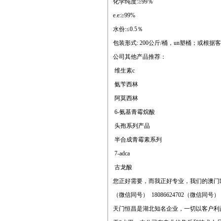
化学纯度:≥99％
e.e:≥99%
水份:≤0.5％
包装形式: 200公斤/桶，un塑桶；或根
公司其他产品推荐：
维生素c
氨苄西林
阿莫西林
6-氨基青霉烷酸
头孢系列产品
半合成青霉素系列
7-adca
古龙酸
您正好需要，而我正好专业，我们的澳门
（微信同号） 18086624702（微信同号）
天门恒昌是湖北知名企业，一切以客户利益为先，