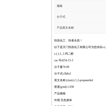
规格
分子式
产品英文名称
恒昌化工，恒者永昌！
以下是天门恒昌化工有限公司为您供应s-( )-
s-( )-1, 2-丙二醇
cas 号4254-15-3
分子量76.09
分子式c3h8o2
英文名称:(r)or(s) 1,2-propanediol
密度(g/ml):1.030
产品规格:
外观:无色液体