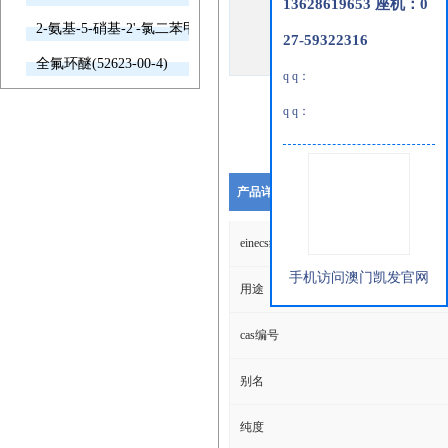
13628619653 座机：0
2-氨基-5-硝基-2'-氯二苯甲酮(2011-66-7)
27-59322316
全氟环醚(52623-00-4)
q q：
q q：
产品详细说明
einecs编号
手机访问澳门凯发官网
用途
cas编号
别名
纯度