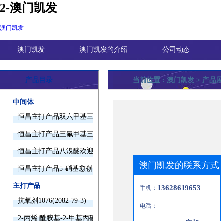
2-澳门凯发
澳门凯发
澳门凯发
澳门凯发的介绍
公司动态
产品目录
当前位置 :
澳门凯发
> 产品
中间体
恒昌主打产品双六甲基三胺欢迎询价
恒昌主打产品三氟甲基三甲基硅烷欢迎询价
恒昌主打产品八溴醚欢迎询价
澳门凯发的联系方式
恒昌主打产品5-硝基愈创木酚钠欢迎询价
主打产品
13628619653
手机：
抗氧剂1076(2082-79-3)
电话：
2-丙烯 酰胺基-2-甲基丙磺酸(15214-89-8)