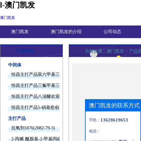
l-澳门凯发
澳门凯发
澳门凯发
澳门凯发的介绍
公司动态
产品目录
当前位置 :
澳门凯发
> 产品
中间体
恒昌主打产品双六甲基三胺欢迎询价
恒昌主打产品三氟甲基三甲基硅烷欢迎询价
恒昌主打产品八溴醚欢迎询价
澳门凯发的联系方式
恒昌主打产品5-硝基愈创木酚钠欢迎询价
主打产品
13628619653
手机：
抗氧剂1076(2082-79-3)
电话：
2-丙烯 酰胺基-2-甲基丙磺酸(15214-89-8)