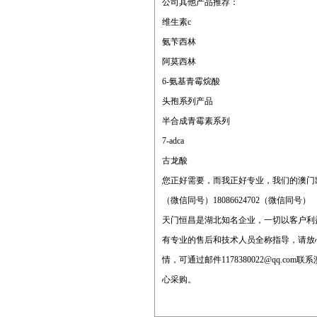
公司其他产品推荐：
维生素c
氨苄西林
阿莫西林
6-氨基青霉烷酸
头孢系列产品
半合成青霉素系列
7-adca
古龙酸
您正好需要，而我正好专业，我们的澳门
（微信同号）18086624702（微信同号）
天门恒昌是湖北知名企业，一切以客户利益
有专业的售后和技术人员全称指导，请放心
情，可通过邮件
1178380022@qq.com
联系
心采购。