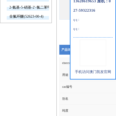
13628619653 座机：0
2-氨基-5-硝基-2'-氯二苯甲酮(2011-66-7)
27-59322316
全氟环醚(52623-00-4)
q q：
q q：
产品详细说明
einecs编号
手机访问澳门凯发官网
用途
cas编号
别名
纯度