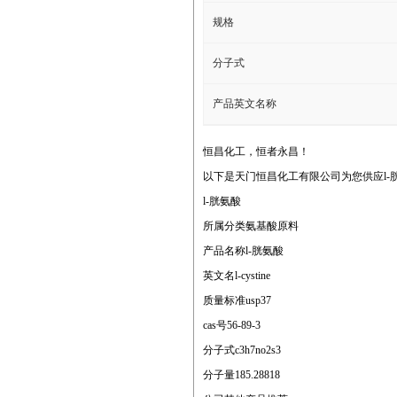
规格
分子式
产品英文名称
恒昌化工，恒者永昌！
以下是天门恒昌化工有限公司为您供应l-
l-胱氨酸
所属分类氨基酸原料
产品名称l-胱氨酸
英文名l-cystine
质量标准usp37
cas号56-89-3
分子式c3h7no2s3
分子量185.28818