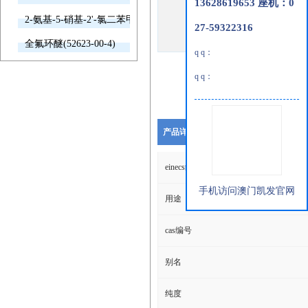
13628619653 座机：0
2-氨基-5-硝基-2'-氯二苯甲酮(2011-66-7)
27-59322316
全氟环醚(52623-00-4)
q q：
q q：
产品详细说明
einecs编号
手机访问澳门凯发官网
用途
cas编号
别名
纯度