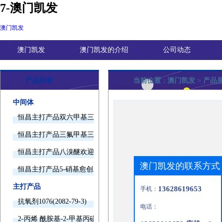
7-澳门凯发
澳门凯发
澳门凯发
澳门凯发的介绍
公司动态
产品目录
当前位置 :
澳门凯发
> 产品
中间体
恒昌主打产品双六甲基三胺欢迎询价
恒昌主打产品三氟甲基三甲基硅烷欢迎询价
恒昌主打产品八溴醚欢迎询价
澳门凯发的联系方式
恒昌主打产品5-硝基愈创木酚钠欢迎询价
主打产品
13628619653
手机：
抗氧剂1076(2082-79-3)
电话：
2-丙烯 酰胺基-2-甲基丙磺酸(15214-89-8)