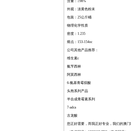
含量：≥98%
外观：淡黄色粉末
包装：25公斤桶
物理化学性质
密度：1.235
熔点：153-154oc
公司其他产品推荐：
维生素c
氨苄西林
阿莫西林
6-氨基青霉烷酸
头孢系列产品
半合成青霉素系列
7-adca
古龙酸
您正好需要，而我正好专业，我们的澳门