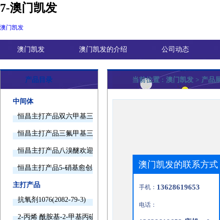
7-澳门凯发
澳门凯发
澳门凯发
澳门凯发的介绍
公司动态
产品目录
当前位置 :
澳门凯发
> 产品
中间体
恒昌主打产品双六甲基三胺欢迎询价
恒昌主打产品三氟甲基三甲基硅烷欢迎询价
恒昌主打产品八溴醚欢迎询价
澳门凯发的联系方式
恒昌主打产品5-硝基愈创木酚钠欢迎询价
主打产品
13628619653
手机：
抗氧剂1076(2082-79-3)
电话：
2-丙烯 酰胺基-2-甲基丙磺酸(15214-89-8)