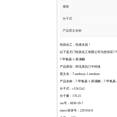
规格
分子式
产品英文名称
恒昌化工，恒者永昌！
以下是天门恒昌化工有限公司为您供应7-甲
7-甲氧基-1-萘满酮
产品类别：阿戈美拉汀中间体
英文名：7-methoxy-1-tetralone
产品名称：7-甲氧基-1-萘满酮；7-甲氧基-
分子式：c11h12o2
分子量：176.21
cas号：6836-19-7
einecs登录号：229-916-0